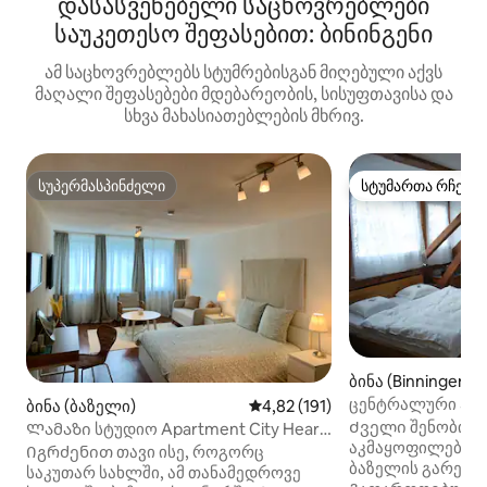
დასასვენებელი საცხოვრებლები
საუკეთესო შეფასებით: ბინინგენი
ამ საცხოვრებლებს სტუმრებისგან მიღებული აქვს
მაღალი შეფასებები მდებარეობის, სისუფთავისა და
სხვა მახასიათებლების მხრივ.
სუპერმასპინძელი
სტუმართა რჩეულ
სუპერმასპინძელი
სტუმართა რჩეულ
ბინა (Binningen)
ცენტრალური 50 მ
ბინა (ბაზელი)
საშუალო შეფასებაა 5‑დან 4,8
4,82 (191)
Ძველი შენობის ს
Ლამაზი სტუდიო Apartment City Heart
აკმაყოფილებს 
- 33
Იგრძენით თავი ისე, როგორც
ბაზელის გარეუბა
საკუთარ სახლში, ამ თანამედროვე