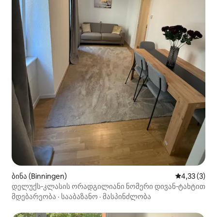
ბინა (Binningen)
საშუალო შე
4,33 (3)
დელუქს‑კლასის ორადგილიანი ნომერი დივან‑ტახტით
მდებარეობა
·
სააბაზანო
·
მასპინძლობა