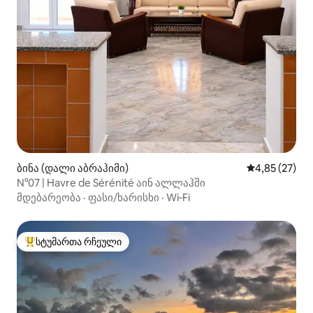
ბინა (დალი აბრაჰიმი)
საშუალო შეფ
4,85 (27)
N°07 | Havre de Sérénité აინ ალლაჰში
მდებარეობა
·
ფასი/ხარისხი
·
Wi‑Fi
სტუმართა რჩეული
სტუმართა რჩეული მოწინავე ვარიანტი