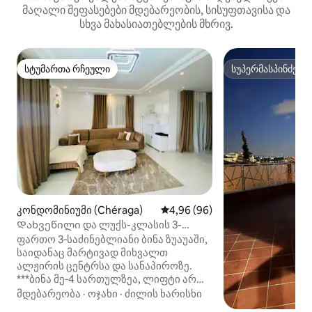
მაღალი შეფასებები მდებარეობის, სისუფთავისა და
სხვა მახასიათებლების მხრივ.
სტუმართა რჩეული
სუპერმასპინძელ
სტუმართა რჩეული
სუპერმასპინძელ
კონდომინიუმი (Chéraga)
საშუალო შეფასებაა 5‑დან 4,9
4,96 (96)
Დახვეწილი და ლუქს-კლასის 3-
საძინებლიანი ბინა და ტერასა!
ფართო 3‑საძინებლიანი ბინა ზუაუაში,
საიდანაც მარტივად მიხვალთ
ალჟირის ცენტრსა და სანაპიროზე.
***ბინა მე‑4 სართულზეა, ლიფტი არ
არის*** ისიამოვნეთ ნათელი მისაღები
მდებარეობა
·
ოჯახი
·
ძილის ხარისხი
ოთახით, პირადი ტერასით, სრულად