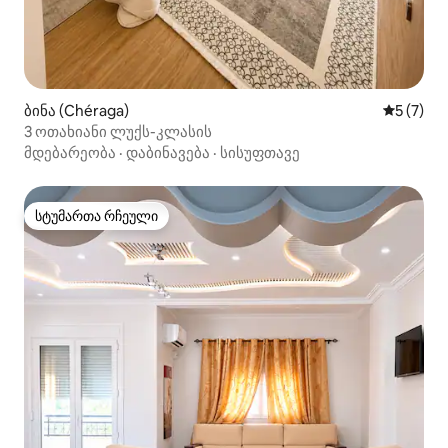
ბინა (Chéraga)
საშუალო 
5 (7)
3 ოთახიანი ლუქს-კლასის
მდებარეობა
·
დაბინავება
·
სისუფთავე
სტუმართა რჩეული
სტუმართა რჩეული