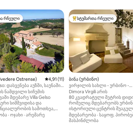
თა რჩეული
სტუმართა რჩეული
თა რჩეული
სტუმართა რჩეული მოწინავე ვ
lvedere Ostrense)
საშუალო შეფასებაა 5‑დან 4,91, 11 მიმოხ
4,91 (11)
ბინა (ურბინო)
o: დასვენება აუზში, საუნაში
ვირჯილის სახლი - ურბინო -
დან 4,97, 122 მიმოხილვა
აში
(ისტორიული ცენტრი)
ის ნამდვილი სიჩუმის
Dimora Virgili არის
აში მდებარე Villa Gelso
80 კვადრატული მეტრის დიდი
ური სიმშვიდისა და
რომელიც მდებარეობს ურბი
ნციალურობის სამოთხეა,
ისტორიული ცენტრის შუაგულ
ო, თითქოს, ბუნებრივად
ქალაქის ერთ‑ერთ უძველეს შ
ობა
·
ოჯახი
·
არემარე
მდებარეობა
·
საყოფ. პირობე
ადი
საცხოვრებელი სივრცეები ფ
მასპინძლობა
ლი საცურაო აუზი,
ყველა კომფორტით არის აღჭ
ნაც ირგვლივ მდებარე
რაც კომფორტულ და მშვიდ