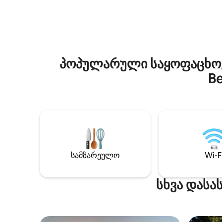
სახლის წინ: 3 ქოლგით,
გორაკები
9 შეზლონგითა და უფასო აუზით⛱️ •
განტვირთ
სუპერ საუზმე 2 საუკეთესო ბარში 🥐 •
თბილი დ
2 საპარკინგე ადგილი P️ ეს 140 მ²‑იანი
პირადი ს
სუპერლოფტი მდებარეობს ფანოს
ატმოსფე
ყველაზე ცენტრალურ შენობაში:
ნებისმიე
პოპულარული საყოფაცხოვ
რესტორნები, ბარები, სუპერმარკეტები
სამი დიდ
და მაღაზიები, ისტორიული ცენტრიდან
საწოლისა
Be
სულ რაღაც 100 მეტრში. აღჭურვილია
თითოეულ
უმაღლესი სტანდარტების
პირად ს
შესაბამისად, საუკეთესო იტალიური
პროდუქციით.
სამზარეულო
Wi-F
სხვა დასა