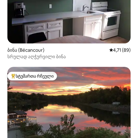
ბინა (Bécancour)
საშუალო შეფ
4,71 (89)
სრულად აღჭურვილი ბინა
სტუმართა რჩეული
სტუმართა რჩეული მოწინავე ვარიანტი