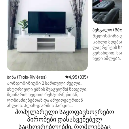
ბუნგალო (Bécanc
Წყლისპირა დასვ
Სახლი მდებარეო
ლავრენტის სანა
ვერანდით, საიდა
ხედი იშლება. 5 წუ
(Trois-Rivières)
ველოსიპედით ბი
კომფორტული მა
ბინა (Trois-Rivières)
საშუალო შეფასებაა 5‑დან 4,9
4,95 (335)
(სასურსათო) მიმ
Კონდომინიუმი 2 სართული ძველი
რესტორნები 5 წუ
Trois-Rivières წყალთან
ისტორიული უბნის შუაგულში! ნათელი,
მანქანით და sna
მდინარის ხედით! რესტორნებთან,
მეტრში. Ახლომ
ღონისძიებებთან და ამფითეატრთან
აქტივობები: ვე
ახლოს. პლას‑დ’არმის პარკის
ბუნებაში ლაშქრო
პოპულარული საყოფაცხოვრებო
მოპირდაპირედ, პატარა, მშვიდ და
წყლის სპორტის ს
მომხიბლავ ქუჩაზე, ძველ
პირობები დასასვენებელ
სხვა რეგიონალუ
ტრუა‑რივიერში. სასტუმროზე უკეთესი:
(ტურისტული ოფი
საცხოვრებლებში, რომლებსაც
2 საძინებელი, 2 მისაღები,