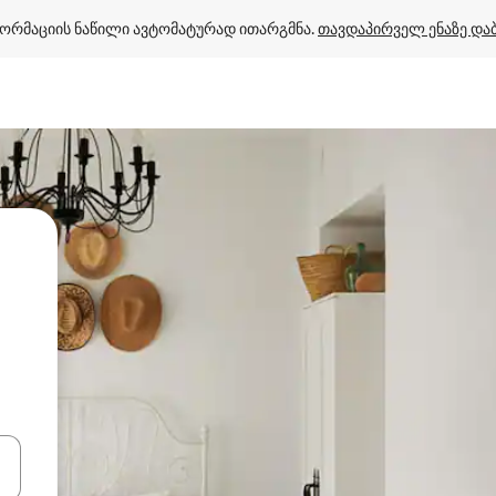
ორმაციის ნაწილი ავტომატურად ითარგმნა. 
თავდაპირველ ენაზე და
ციისთვის გამოიყენეთ კლავიშები ზემოთ/ქვემოთ მიმართული ისრებით 