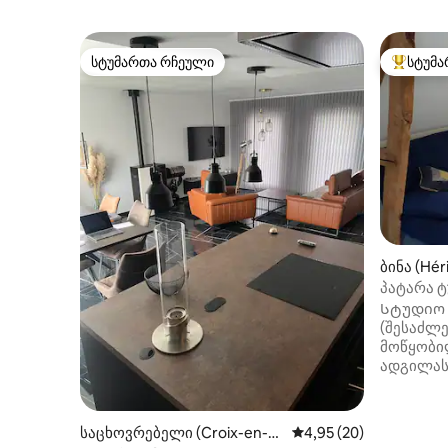
სტუმართა რჩეული
სტუმა
სტუმართა რჩეული
სტუმართ
ბინა (Hér
პატარა 
Სტუდიო 
(შესაძლე
მოწყობი
ადგილას,
სოფელში
ში St Pol 
8 წუთის 
საცხოვრებელი (Croix-en-T
საშუალო შეფასებაა 5
4,95 (20)
მარშრუტი