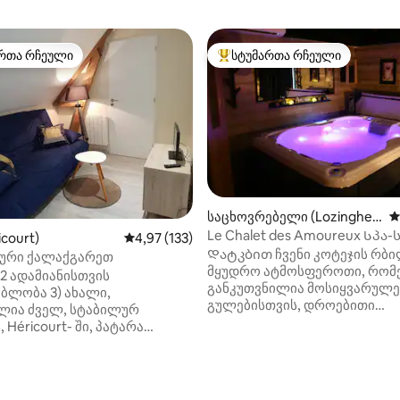
რთა რჩეული
სტუმართა რჩეული
ა რჩეული მოწინავე ვარიანტი
სტუმართა რჩეული მოწინავე ვ
საცხოვრებელი (Lozinghe
ს
m)
Le Chalet des Amoureux Სპა-
icourt)
საშუალო შეფასებაა 5‑დან 4,97, 133 მიმოხ
4,97 (133)
Დატკბით ჩვენი კოტეჯის რბი
ტური ქალაქგარეთ
მყუდრო ატმოსფეროთი, რომ
2 ადამიანისთვის
განკუთვნილია მოსიყვარულე
ბლობა 3) ახალი,
გულებისთვის, დროებითი
ლია ძველ, სტაბილურ
მოგზაურებისა და აღმოჩენებ
 Héricourt- ში, პატარა
მოყვარულთათვის. Აქ დრო წყვეტს მის
, რომელიც მდებარეობს 7 კმ-
ფრენას, რომ სუფთა კეთილდ
sur Ternoise ან Frévent- ისგან,
მოგცეთ. The LOVER's COTTAGE is more
სავალზე ჯვარედინი
‑დან 4,95, 20 მიმოხილვა
than a place to stay: • პირადი სპა /
დან, 45 წუთის სავალზე