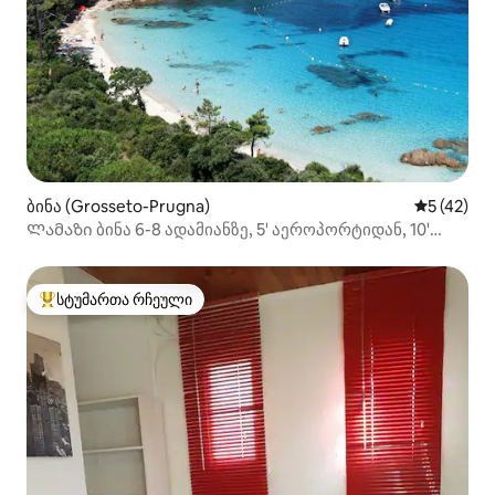
ბინა (Grosseto-Prugna)
საშუალო შ
5 (42)
Ლამაზი ბინა 6-8 ადამიანზე, 5' აეროპორტიდან, 10'
აიაჩოდან
სტუმართა რჩეული
სტუმართა რჩეული მოწინავე ვარიანტი