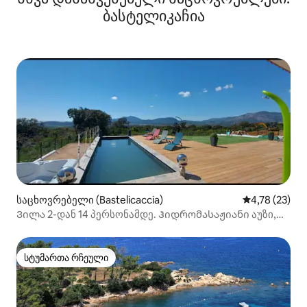
ბასტელიკაჩია
საცხოვრებელი (Bastelicaccia)
საშუალო შეფ
4,78 (23)
Ვილა 2-დან 14 პერსონამდე. Ჰიდრომასაჟიანი აუზი,
საუნა, აუზი
სტუმართა რჩეული
სტუმართა რჩეული