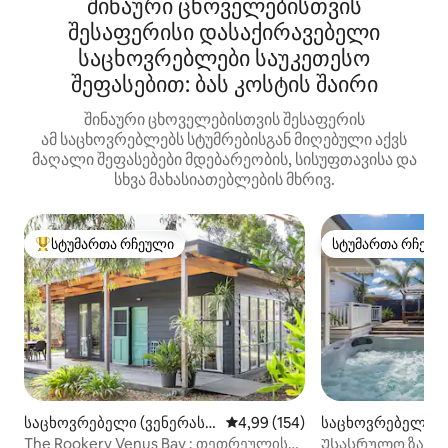
შინაური ცხოველებისთვის
შესაფერისი დასაქირავებელი
საცხოვრებლები საუკეთესო
შეფასებით: ბას კოსტის შაირი
შინაური ცხოველებისთვის შესაფერის
ამ საცხოვრებლებს სტუმრებისგან მიღებული აქვს
მაღალი შეფასებები მდებარეობის, სისუფთავისა და
სხვა მახასიათებლების მხრივ.
სტუმართა რჩეული
სტუმართა რჩეულ
სტუმართა რჩეული მოწინავე ვარიანტი
სტუმართა რჩეულ
საცხოვრებელი (ვენერას ყ
საშუალო შეფასებაა 5‑დან 4,9
4,99 (154)
საცხოვრებელი (
ურე)
ამაი)
The Rookery Venus Bay : თეთრეულის
Უსასრულო ზაფხუ