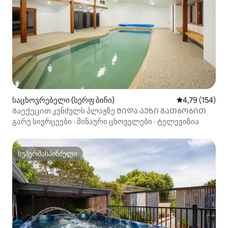
საცხოვრებელი (სერფ ბიჩი)
საშუალო შეფა
4,79 (154)
Გაექეცით კუნძულს პლაჟზე ᲨᲘᲓᲐ ᲐᲣᲖᲘ ᲒᲐᲗᲑᲝᲑᲘᲗ
გარე სივრცეები
·
შინაური ცხოველები
·
ტელევიზია
სუპერმასპინძელი
სუპერმასპინძელი