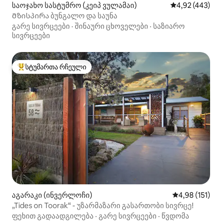
საოჯახო სასტუმრო (კეიპ ვულამაი)
საშუალო შეფას
4,92 (443)
Მზისპირა ბუნგალო და საუნა
გარე სივრცეები
·
შინაური ცხოველები
·
საზიარო
სივრცეები
სტუმართა რჩეული
სტუმართა რჩეული მოწინავე ვარიანტი
აგარაკი (ინვერლოჩი)
საშუალო შეფა
4,98 (151)
„Tides on Toorak“ - უზარმაზარი გასართობი სივრცე!
ფეხით გადაადგილება
·
გარე სივრცეები
·
წვდომა