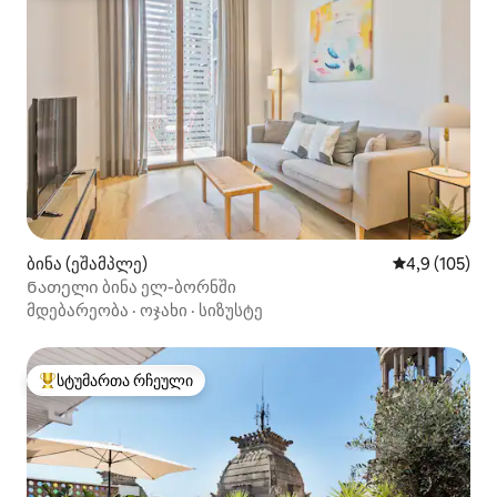
ბინა (ეშამპლე)
საშუალო შეფ
4,9 (105)
Ნათელი ბინა ელ-ბორნში
მდებარეობა
·
ოჯახი
·
სიზუსტე
სტუმართა რჩეული
სტუმართა რჩეული მოწინავე ვარიანტი