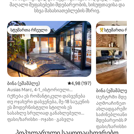
მაღალი შეფასებები მდებარეობის, სისუფთავისა და
სხვა მახასიათებლების მხრივ.
სტუმართა რჩეული
სტუმართა რჩე
სტუმართა რჩეული
სტუმართა რჩეული
ბინა (ეშამპლე)
საშუალო შეფასებაა 5‑დან 4,9
4,98 (197)
Ausias Marc, 4-1_ისტორიული
ბინა (ეშამპლე)
შენობა — ტერასა 1
Იქნება ეს რომანტიკული დასვენება
Ცენტრში მდებარ
თუ ოჯახური დასვენება, მე-18 საუკუნის
ბინა
Აღმოაჩინეთ ბარ
ეს მოდერნისტული სტილის ეს
ახლადგარემონტ
სასახლე სრულიად განახლებული
საძინებლიანი ბ
ლუქს-კლასის ბინა და სრულიად
ფასი/ხარისხი
·
ოჯახი
·
გასვლა
მდებარეობს Plaza
ახალი პენტჰაუსია, რომელიც
Მეტროსთან და 
ფასი/ხარისხი
·
ო
ბარსელონის შუაგულში მდებარეობს.
პოპულარული საყოფაცხოვრებო
ავტობუსებთან შე