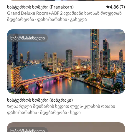
სასტუმროს ნომერი (Pranakorn)
საშუალო შეფ
4,86 (7)
Grand Deluxe Room+ABF 2 ადამიანი ხაოსან როუდთან
მდებარეობა
·
ფასი/ხარისხი
·
გასვლა
სუპერმასპინძელი
სუპერმასპინძელი
სასტუმროს ნომერი (ბანგრაკი)
Ზღაპრული მდინარის ხედით ლუქს-კლასის ოთახი
ფასი/ხარისხი
·
მდებარეობა
·
ხედი
სუპერმასპინძელი