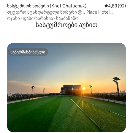
სასტუმროს ნომერი (Khet Chatuchak)
საშუალო შეფა
4,83 (92)
Მყუდრო სტანდარტული ნომერი @ J Place Hotel
ბანგკოკში
ოჯახი
·
ფასი/ხარისხი
·
სააბაზანო
სასტუმროები აუზით
სუპერმასპინძელი
სუპერმასპინძელი