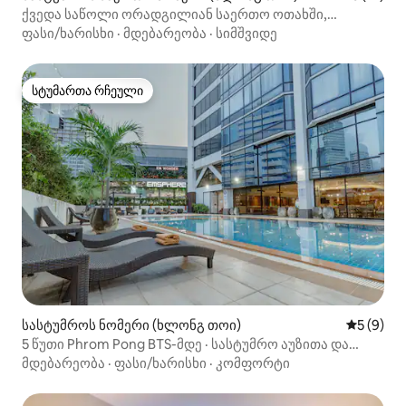
ქვედა საწოლი ორადგილიან საერთო ოთახში,
BTS Ekkamai
ფასი/ხარისხი
·
მდებარეობა
·
სიმშვიდე
სტუმართა რჩეული
სტუმართა რჩეული
სასტუმროს ნომერი (ხლონგ თოი)
საშუალო 
5 (9)
5 წუთი Phrom Pong BTS-მდე · სასტუმრო აუზითა და
სპორტდარბაზით
მდებარეობა
·
ფასი/ხარისხი
·
კომფორტი