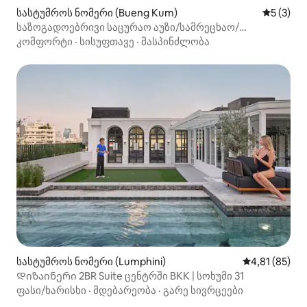
სასტუმროს ნომერი (Bueng Kum)
საშუალო 
5 (3)
საზოგადოებრივი საცურაო აუზი/სამრეცხაო/
სპორტდარბაზი/საუზმე/24-საათიანი რეგისტრატურა/
კომფორტი
·
სისუფთავე
·
მასპინძლობა
მოწევის ადგილი
სასტუმროს ნომერი (Lumphini)
საშუალო შეფ
4,81 (85)
Დიზაინერი 2BR Suite ცენტრში BKK | სოხუმი 31
ფასი/ხარისხი
·
მდებარეობა
·
გარე სივრცეები