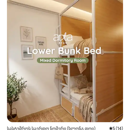
სასტუმროს საერთო ნომერი (ხლონგ თოი)
საშუალო შ
5 (14)