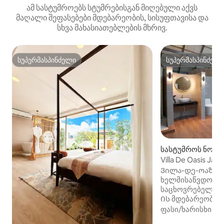
ამ სასტუმროებს სტუმრებისგან მიღებული აქვს
მაღალი შეფასებები მდებარეობის, სისუფთავისა და
სხვა მახასიათებლების მხრივ.
სუპერმასპინძელი
სუპერმასპინძელ
სუპერმასპინძელი
სუპერმასპინძელ
სასტუმროს ნომე
ეუი)
Villa De Oasis Jac
Ვილა-დე-ოაზის
ხელმისაწვდომ, 
საცხოვრებელს ბ
Ის მდებარეობს ი
სავაჭრო ადგილე
ფასი/ხარისხი
·
მ
სიამის მოედანი 