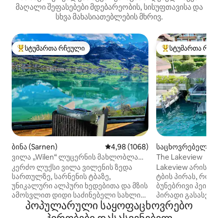
მაღალი შეფასებები მდებარეობის, სისუფთავისა და
სხვა მახასიათებლების მხრივ.
სტუმართა რჩეული
სტუმართა რჩე
სტუმართა რჩეული მოწინავე ვარიანტი
სტუმართა რჩეული
ბინა (Sarnen)
საშუალო შეფასებაა 5‑დან 4,98
4,98 (1068)
საცხოვრებელი (
n am Thunersee)
ვილა „Wilen“ ლუცერნის მახლობლად|
The Lakeview
ლუქს‑კლასის განტვირთვა ტბისპირა
კერძო ლუქსი ვილა ვილენის ზედა
Lakeview არის მ
ზონაში
სართულზე, სარნენის ტბაზე,
ტბის პირას, რომ
უნიკალური ალპური ხედებითა და მზის
ბუნებრივი პეიზაჟ
ამოსვლით დიდი საძინებელი სახლის
პირადი გასასვლ
პოპულარული საყოფაცხოვრებო
კინოთეატრით, პანორამული
ადგილია ტბასთა
მისაღები, დიდი სამზარეულო
აქტივობებისთვი