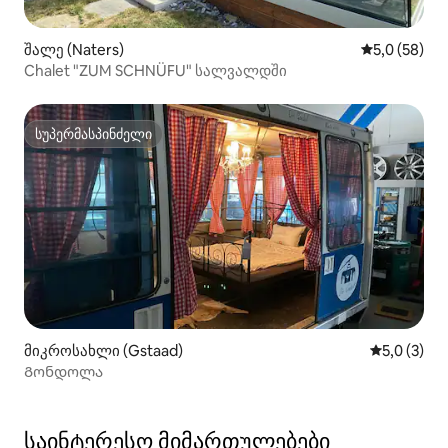
შალე (Naters)
საშუალო შე
5,0 (58)
Chalet "ZUM SCHNÜFU" სალვალდში
სუპერმასპინძელი
სუპერმასპინძელი
მიკროსახლი (Gstaad)
საშუალო შ
5,0 (3)
Გონდოლა
საინტერესო მიმართულებები