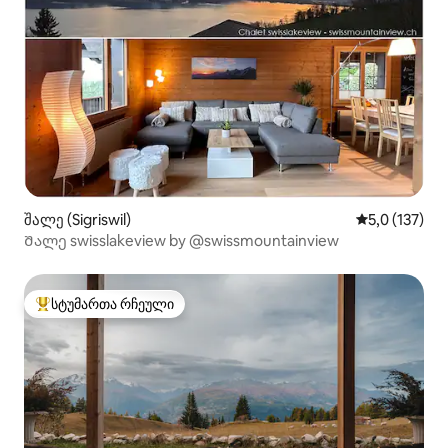
შალე (Sigriswil)
საშუალო შეფ
5,0 (137)
Შალე swisslakeview by @swissmountainview
სტუმართა რჩეული
სტუმართა რჩეული მოწინავე ვარიანტი