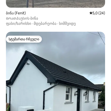
ბინა (Fenit)
საშუალო შე
5,0 (24)
Ბოათჰაუსის ბინა
ფასი/ხარისხი
·
მდებარეობა
·
სიმშვიდე
სტუმართა რჩეული
სტუმართა რჩეული