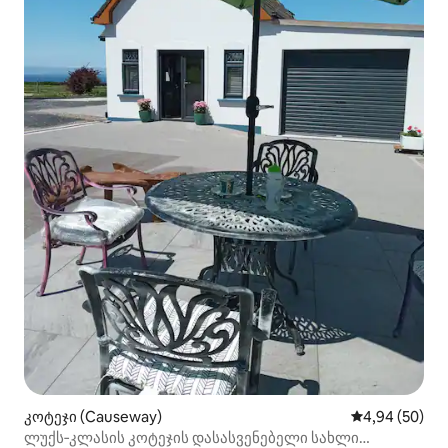
კოტეჯი (Causeway)
საშუალო შეფა
4,94 (50)
ლუქს‑კლასის კოტეჯის დასასვენებელი სახლი