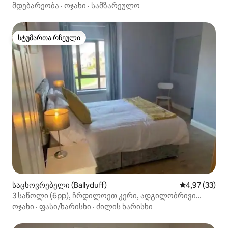
ვაილდ‑ატლანტიკ‑ვეიზე
მდებარეობა
·
ოჯახი
·
სამზარეულო
სტუმართა რჩეული
სტუმართა რჩეული
საცხოვრებელი (Ballyduff)
საშუალო შეფა
4,97 (33)
3 საწოლი (6pp), ჩრდილოეთ კერი, ადგილობრივი
პლაჟი
ოჯახი
·
ფასი/ხარისხი
·
ძილის ხარისხი