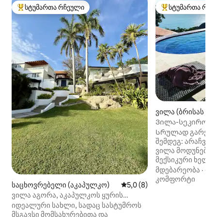
სტუმართა რჩეული
სტუმართა რჩე
სტუმართა რჩეული მოწინავე ვარიანტი
სტუმართა რჩეული
ვილა (ბრისას I)
Ვილა-სეკირო წყ
განსაცვიფრებელ
Სრულად გარემო
შემდეგ: არაჩვე
ვილა მოდუნებულ
მექსიკური ხელო
Ცალკე აუზი, 3 კ
მდებარეობა
·
ფა
საძინებელი, 2 ს
კომფორტი
საცხოვრებელი (აკაპულკო)
საშუალო შეფასებაა 5‑დან 
5,0 (8)
სასადილო ოთახი,
ვილა აგორა, აკაპულკოს ყურის
ოკეანის სრული ხ
ლამაზი ხედით
იდეალური სახლი, სადაც სასტუმროს
Რეკომენდებულ
მსგავსი მომსახურებითა და
დაბინავება, ხელ