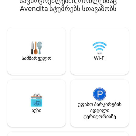
საცხოვრებლებში, რომლებსაც
სართული, 4 საძინებელი, 4 სააბაზანო,
Villa Incanto მდ
ჯაკუზიბათი, 55-დუიმიანი სმარტ-
Avendita სტუმრებს სთავაზობს
მამულში, რომელ
ტელევიზორი, კეთილმოწყობილი
გორაკის ფერდობ
სამზარეულო, ვერანდა და პერგოლა
უმბრიის გორაკებ
ალფრესკო სასადილოდ, ვებერის
პანორამული ხედ
მწვადი, პიცის ღუმელი, ზეთისხილის
იდეალურია დამ
კორომები, ბუხარი; ორვიეტო,
დასვენებისა და 
ტოდი,ამელია; 10 წუთის სავალზე
ადგილობრივი პ
რკინიგზის სადგურამდე რომამდე/
დეგუსტაციისთვი
ფლორენციამდე, 5 წუთის სავალზე
დაბეგვრის ოდენო
სამზარეულო
Wi-Fi
ქალაქის მაღაზიებამდე. Მიწის/აუზის
დღეში პირველი 
მომვლელი
განმავლობაში.
უფასო პარკირების
აუზი
ადგილი
ტერიტორიაზე