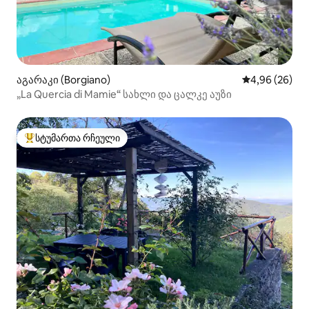
აგარაკი (Borgiano)
საშუალო შეფა
4,96 (26)
„La Quercia di Mamie“ სახლი და ცალკე აუზი
სტუმართა რჩეული
სტუმართა რჩეული მოწინავე ვარიანტი