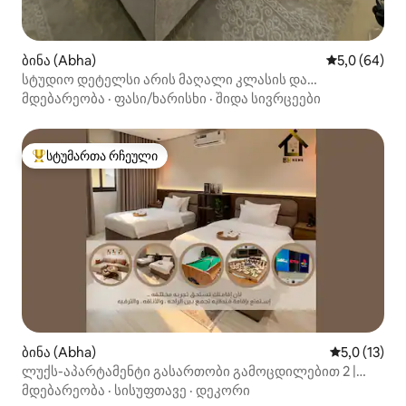
ბინა (Abha)
საშუალო შეფ
5,0 (64)
სტუდიო დეტელსი არის მაღალი კლასის და
გთავაზობთ იდეალურ საცხოვრებელს
მდებარეობა
·
ფასი/ხარისხი
·
შიდა სივრცეები
სტუმართა რჩეული
სტუმართა რჩეული მოწინავე ვარიანტი
ბინა (Abha)
საშუალო შე
5,0 (13)
ლუქს-აპარტამენტი გასართობი გამოცდილებით 2 |
ბილიარდი • კინო • თამაშები
მდებარეობა
·
სისუფთავე
·
დეკორი