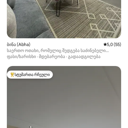
ბინა (Abha)
საშუალო შე
5,0 (55)
საერთო ოთახი, რომელიც შედგება საძინებელი
ოთახისა და მისაღები ოთახისგან
ფასი/ხარისხი
·
მდებარეობა
·
გადაადგილება
სტუმართა რჩეული
სტუმართა რჩეული მოწინავე ვარიანტი