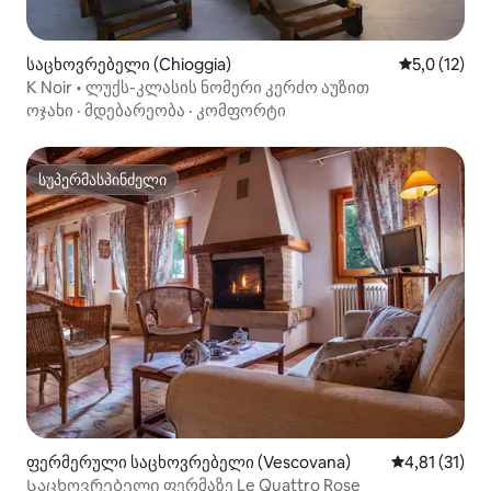
საცხოვრებელი (Chioggia)
საშუალო შე
5,0 (12)
K Noir • ლუქს-კლასის ნომერი კერძო აუზით
ოჯახი
·
მდებარეობა
·
კომფორტი
სუპერმასპინძელი
სუპერმასპინძელი
ფერმერული საცხოვრებელი (Vescovana)
საშუალო შეფ
4,81 (31)
Საცხოვრებელი ფერმაზე Le Quattro Rose