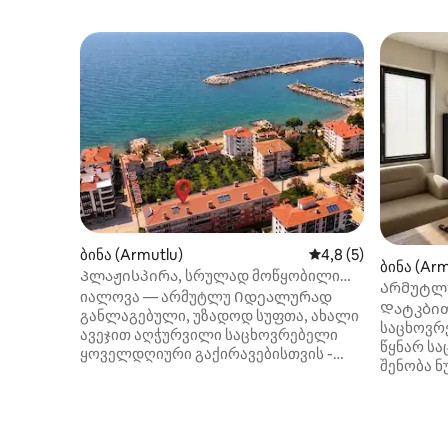
ბინა (Armutlu)
საშუალო შეფასებაა
4,8 (5)
ბინა (Arm
Პლაჟისპირა, სრულად მოწყობილი
Არმუტლუ
ფართო, დასასვენებელი
იალოვა — არმუტლუ Იდეალურად
მანძილზე
Დატკბით
საცხოვრებლის გაქირავება
განლაგებული, უზადოდ სუფთა, ახალი
საცხოვრ
ავეჯით აღჭურვილი საცხოვრებელი
წყნარ ს
ყოველდღიური გაქირავებისთვის -
შენობა 
კუმის პლაჟი 50 მეტრში (საჯარო
პირობები
პლაჟი — უფასო) - IDO‑ს პირსამდე
Იმავე შე
5 წუთის სავალზეა - 8‑ადგილიანი -
Მისი გად
შეუზღუდავი Wi-Fi - ცხელი წყალი/
განცხადე