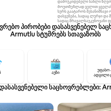
დამოუკიდებელი სახლი ზღვი
ბინა, დაგვიკავშირდით Ამ
Მოუთმენლად ველით ყველას,
ობის შენობის ყველა ბინა,
სურს გაატაროს შესანიშნავი 
Middle Way Studio-ს
დასვენება, სადაც ლურჯი და მ
 იყო დაპროექტებული, ჩვენ
სადაც მრავალსაუკუნოვანი ფ
ეგიძლიათ
რებო პირობები დასასვენებელ საც
ზღვის პირას, დიდი ბაღითა დ
ოდ დარჩეთ...
მრავალსაუკუნოვანი ფიჭვის 
Armutlu სტუმრებს სთავაზობს
Მწვადი ბაღში,ჰამაკი, საქანე
ქვიშის მინი-სეიფი ბავშვების
პარკინგი Უფასო წვდომა კერძ
კონტრაქტით გათვალისწინე
ქალბატონებისთვის Სასეირნ
მანძილი სასურსათო მაღაზი
Თეთრი საქონელი თქვენი
ამჟამინდელი სახლის კომფო
უფასო 
i
აუზი
ადგილი 
 დასასვენებელი საცხოვრებლები: Ar