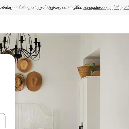
ორმაციის ნაწილი ავტომატურად ითარგმნა. 
თავდაპირველ ენაზე და
ციისთვის გამოიყენეთ კლავიშები ზემოთ/ქვემოთ მიმართული ისრებით 