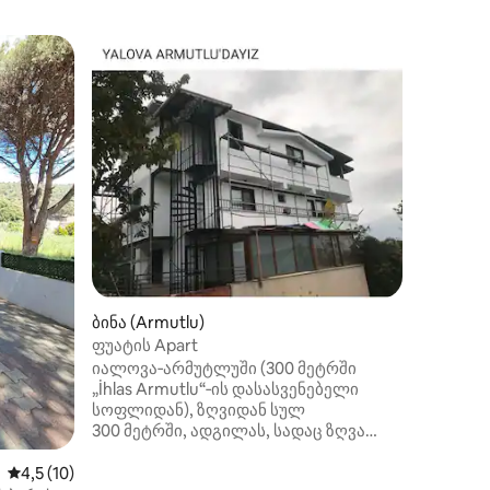
სასტუმრო
მსხლისა
ჩვენს ნ
ოთახში 
სააბაზა
სურვილი
გარკვეუ
დილით ს
მიიღოთ 
კაფეტერი
ღირებულ
ილვა
ან შეგი
საცხოვრ
ბინა (Armutlu)
ფუატის Apart
იალოვა‑არმუტლუში (300 მეტრში
„İhlas Armutlu“‑ის დასასვენებელი
სოფლიდან), ზღვიდან სულ
300 მეტრში, ადგილას, სადაც ზღვა
ძალიან კომფორტულად ჩანს სხვა
ბინებიდან, განსაკუთრებით ტერასიანი
საშუალო შეფასებაა 5‑დან 4,5, 10 მიმოხილვა
4,5 (10)