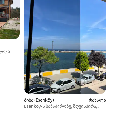
ლოჟა
ილვა
ბინა (Esenköy)
ახლად დამატებულ
ახალი
Esenköy-ს სანაპიროზე, ზღვისპირა,
პირველ სართულზე, ბაღის მქონე ბინა