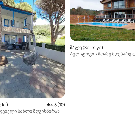
შალე (Selimiye)
Ვუდსტოკის მთაზე მდებარე 
‑დან 4,78, 97 მიმოხილვა
ıklı)
საშუალო შეფასებაა 5‑დან 4,5, 10 მიმოხ
4,5 (10)
დებელი სახლი ზღვისპირას