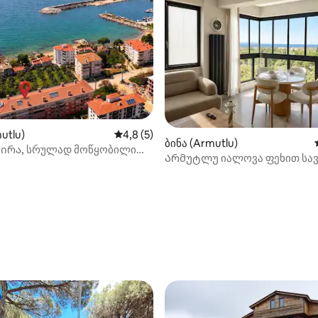
utlu)
საშუალო შეფასებაა 5‑დან 4,8, 5 მიმოხ
4,8 (5)
ბინა (Armutlu)
ირა, სრულად მოწყობილი
Არმუტლუ იალოვა ფეხით სა
დასასვენებელი
მანძილზე ზღვამდე 9
ებლის გაქირავება