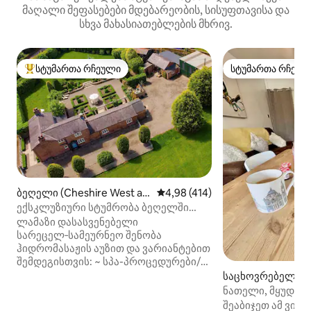
მაღალი შეფასებები მდებარეობის, სისუფთავისა და
სხვა მახასიათებლების მხრივ.
სტუმართა რჩეული
სტუმართა რჩეულ
სტუმართა რჩეული მოწინავე ვარიანტი
სტუმართა რჩეულ
ბეღელი (Cheshire West an
საშუალო შეფასებაა 5‑დან 4,9
4,98 (414)
d Chester)
ექსკლუზიური სტუმრობა ბეღელში
სპა‑პროცედურები და შეფ‑მზარეული
ლამაზი დასასვენებელი
ადგილზე
სარეცელ‑სამეურნეო შენობა
ჰიდრომასაჟის აუზით და ვარიანტებით
შემდეგისთვის: ~ სპა-პროცედურები/
მასაჟი/სახის პროცედურები ~ პირადი
საცხოვრებელი 
შეფ-მზარეული ~ პილატესი, იოგა,
დი)
ნათელი, მყუდრო 
ზუმბა იდეალურია წყვილებისთვის,
ცალკე ოფისით
შეაბიჯეთ ამ ვიქ