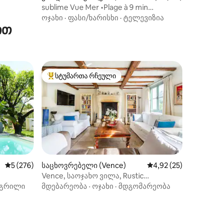
sublime Vue Mer •Plage à 9 min
•parking•Piscine
ოჯახი
·
ფასი/ხარისხი
·
ტელევიზია
ით
სტუმართა რჩეული
არიანტი
სტუმართა რჩეული მოწინავე ვარიანტი
საშუალო შეფასებაა 5‑დან 5, 276 მიმოხილვა
5 (276)
საცხოვრებელი (Vence)
საშუალო შეფასებაა 
4,92 (25)
Vence, საოჯახო ვილა, Rustic
Converted Farmhouse სტილი
გრილი
მდებარეობა
·
ოჯახი
·
მდგომარეობა