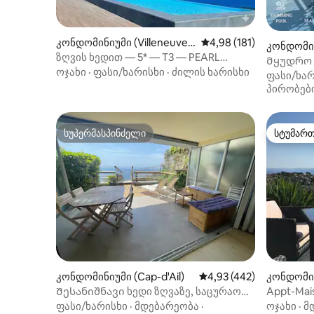
კონდომინიუმი (Villeneuve-
საშუალო შეფასებაა 5‑
4,98 (181)
კონდომინ
Loubet)
ზღვის ხედით — 5* — T3 — PEARL
Მყუდრო ს
BEACH — პარკინგი
ოჯახი
·
ფასი/ხარისხი
·
ძილის ხარისხი
მონაკოს
ფასი/ხარ
პირობებ
სუპერმასპინძელი
სტუმარ
სუპერმასპინძელი
სტუმარ
კონდომინიუმი (Cap-d'Ail)
საშუალო შეფასებაა 5‑
4,93 (442)
კონდომინი
Შესანიშნავი ხედი ზღვაზე, საცურაო
Appt-Mai
აუზი, საკუთარი ავტოსადგომი.
პანორამ
ფასი/ხარისხი
·
მდებარეობა
·
ოჯახი
·
მ