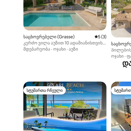
საცხოვრებელი (Grasse)
საშუალო შეფასებ
5 (3)
კერძო ვილა აუზით 10 ადამიანისთვის
საცხოვრე
კანში, მუჟინში
მდებარეობა
·
ოჯახი
·
აუზი
Ვილების 
10 წუთის
ოჯახი
·
ფ
და
სტუმართა რჩეული
სტუმარ
სტუმართა რჩეული
სტუმარ