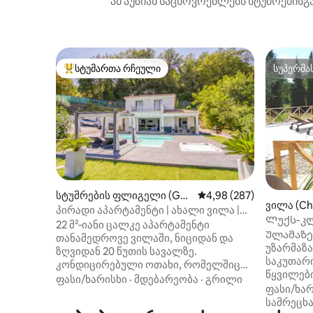
ამ აუზიან საცხოვრებლებს სტუმრებისგა
სტუმართა რჩეული
სუპერმა
სტუმართა რჩეული მოწინავე ვარიანტი
სუპერმა
სტუმრების ფლიგელი (Gat
საშუალო შეფასებაა 5‑
4,98 (287)
ვილა (Ch
tières)
პირადი აპარტამენტი | ახალი ვილა |
e)
Ლუქს-კლ
აუზი, ჯაკუზი და კონდიციონერი
22 მ²‑იანი ცალკე აპარტამენტი
უკიდეგა
Ულამაზე
თანამედროვე ვილაში, ნიციდან და
უზარმაზა
ზღვიდან 20 წუთის სავალზე.
საკუთარი
კონდიცირებული ოთახი, რომელშიც
წყვილებისთვის. Მდ
არის საშხაპე, ტუალეტი, გასახდელი
ფასი/ხარისხი
·
მდებარეობა
·
გრილი
საცხოვრ
ფასი/ხარ
და 200x200‑იანი „კინგ‑საიზის“ საწოლი
გარშემორ
სამრეცხ
მაქსიმალური კომფორტისთვის.