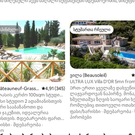
ნ მიღებული აქვს მაღალი შეფასებები მდებარეობის, სისუფთ
სპინძელი
სტუმართა რჩეული
სპინძელი
სტუმართა რჩეული
ვილა (Beausoleil)
ს
ULTRA LUX Villa D'OR 5mn fro
დან 4,98, 287 მიმოხილვა
Carlo, Monaco
Ერთ-ერთი ყველაზე დახვეწ
âteauneuf-Grass
საშუალო შეფასებაა 5‑დან 4,91, 345 მიმოხ
4,91 (345)
ლაჟვარდოვან ნაპირზე. მონაკოსა და
ასის კერძო 100sqm სტუდიო
ხმელთაშუა ზღვის საოცარი ხ
ნო აუზით
სი სტუდიო 2 ადამიანისთვის
რომლებიც თითოეული ოთახ
რი სააბაზანოთი და
ჩანს, გარემო, გარე სივრცე
ფასი/ხარისხი
·
მდებარეობა
·
 ჯაკუზით, იდეალურია
უზარმაზარი ბაღითა და აუზით
პირობები
ებარეობს ფართო
დაუვიწყარ მოგონებად აქცევ
ებელში, რომელიც
ისხი
·
მდებარეობა
·
სტუმრობას! Დამატებითი
ტყმულია 10 000 კვ.მ.
აო
საყოფაცხოვრებო პირობები მ