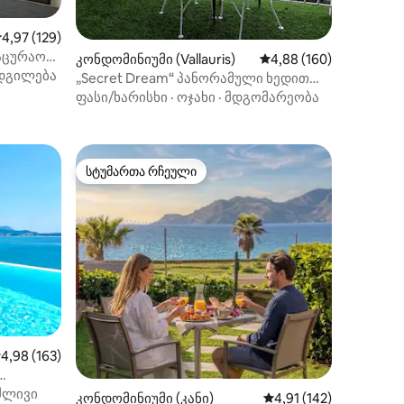
აშუალო შეფასებაა 5‑დან 4,97, 129 მიმოხილვა
4,97 (129)
აცურაო
ილვა
კონდომინიუმი (Vallauris)
საშუალო შეფასებაა 5‑
4,88 (160)
იციონერი.
დგილება
„Secret Dream“ პანორამული ხედით
ზღვაზე
ფასი/ხარისხი
·
ოჯახი
·
მდგომარეობა
სტუმართა რჩეული
არიანტი
სტუმართა რჩეული
ილვა
აშუალო შეფასებაა 5‑დან 4,98, 163 მიმოხილვა
4,98 (163)
ძლივი
კონდომინიუმი (კანი)
საშუალო შეფასებაა 5
4,91 (142)