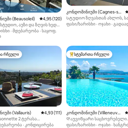
კონდომინიუმი (Cagnes-sur
ს
დან 4,98, 181 მიმოხილვა
-Mer)
Სტუდიო ზღვასთან ახლოს, ს
იუმი (Beausoleil)
საშუალო შეფასებაა 5‑დან 4,95, 120 მიმოხ
4,95 (120)
აუზი, კერძო პარკინგი, კონდ
ფასი/ხარისხი
·
ოჯახი
·
გადაა
ტუდიო, აუზი და ზღვის ხედი •
თან ახლოს
ისხი
·
მდებარეობა
·
საყოფ.
ი
თა რჩეული
სტუმართა რჩეული
თა რჩეული
სტუმართა რჩეული მოწინავე ვ
დან 4,93, 442 მიმოხილვა
უმი (Vallauris)
საშუალო შეფასებაა 5‑დან 4,93, 111 მიმოხ
4,93 (111)
კონდომინიუმი (Villeneuve-
ს
Loubet)
sonnette 2 ტერასა
Დაუვიწყარი საცხოვრებელი
ული ზღვის ხედით
საფრანგეთის რივიერაზე
დებარეობა
·
კონდიცირება
ფასი/ხარისხი
·
ოჯახი
·
ხანგრ