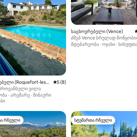
ა 5‑დან 5, 27 მიმოხილვა
საცხოვრებელი (Vence)
ს
ძმებ Vence სრულად მოწყობ
მდებარეობა
·
ოჯახი
·
სისუფთ
ბელი (Roquefort-les-P
საშუალო შეფასებაა 5‑დან 5, 8 მიმოხ
5 (8)
პროვანსული ვილა
ობა
·
არემარე
·
შინაური
ბი
თა რჩეული
სტუმართა რჩეული
თა რჩეული
სტუმართა რჩეული