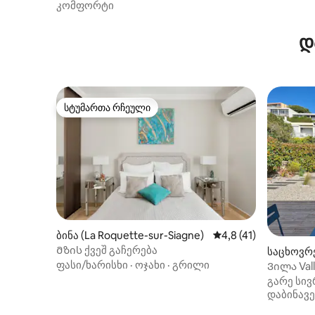
კომფორტი
დ
სტუმართა რჩეული
სტუმართა რჩეული
ბინა (La Roquette-sur-Siagne)
საშუალო შეფასებაა 
4,8 (41)
Მზის ქვეშ გაჩერება
საცხოვრე
ფასი/ხარისხი
·
ოჯახი
·
გრილი
Ვილა Vall
გარე სივ
დაბინავე