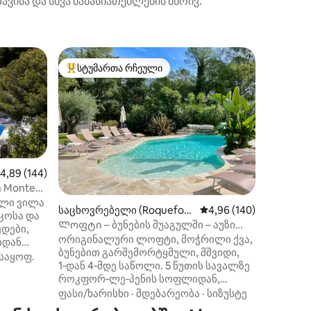
ავისა და სხვა მახასიათებლების მხრივ.
სტუმრებ
სტუმართა რჩეული
სტუმ
სტუმართა რჩეული მოწინავე ვარიანტი
სტუმარ
uefort-le
ატელიე დ
დიდი, 80
ბინა ჩვ
დიდი, ფ
2 აუზი 
აბაზანა 
ფასი/ხა
შემთხვევაში). ჯადოს
მდგომა
ზღვის/მთის ხე
აშუალო შეფასებაა 5‑დან 4,89, 144 მიმოხილვა
4,89 (144)
ტერასაზე
m Monte
სამზარე
ილი ვილა
ილვა
საცხოვრებელი (Roquefort
საშუალო შეფასებაა 5‑
4,96 (140)
ქურა, მ
-les-Pins)
მანქანა Smeg. საშხაპ
Ლოფტი – ბუნების შუაგულში – აუზი
ედები,
პირსახო
გათბობით - საუნა
ორიგინალური ლოფტი, მოჭრილი ქვა,
იდან
jotul ხის ღუმე
ბუნებით გარშემორტყმული, მშვიდი,
საყოფ.
ფარდები
1‑დან 4‑მდე საწოლი. 5 წუთის სავალზე
,
DVD‑ს ფ
როკფორ‑ლე‑პენის სოფლიდან,
ს თქვენს
15 წუთის სავალზე ვალბონიდან,
ფასი/ხარისხი
·
მდებარეობა
·
სიზუსტე
20 წუთის სავალზე
ოიცავს: