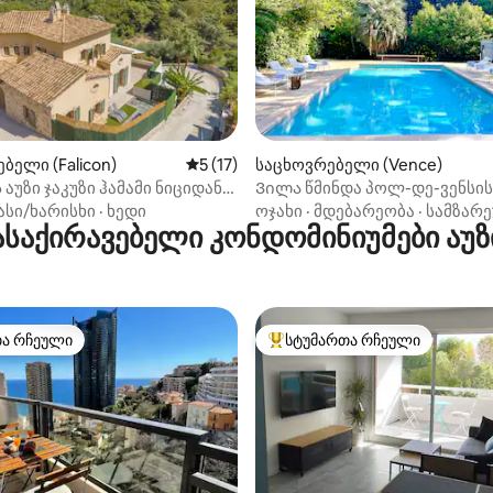
აა 5‑დან 5, 3 მიმოხილვა
ბელი (Falicon)
საშუალო შეფასებაა 5‑დან 5, 17 მიმოხ
5 (17)
საცხოვრებელი (Vence)
აუზი ჯაკუზი ჰამამი ნიციდან
Ვილა წმინდა პოლ-დე-ვენსის
 სავალზე
სოფელთან აუზით
ასი/ხარისხი
·
ხედი
ოჯახი
·
მდებარეობა
·
სამზარ
საქირავებელი კონდომინიუმები აუ
თა რჩეული
სტუმართა რჩეული
თა რჩეული
სტუმართა რჩეული მოწინავე ვ