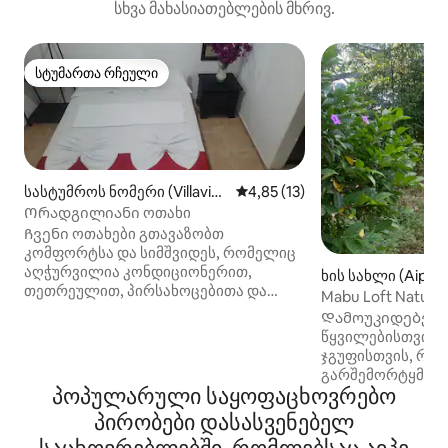
სხვა მახასიათებლების მხრივ.
სტუმართა რჩეული
სტუმართა რჩეული
სასტუმროს ნომერი (Villaviej
საშუალო შეფასებაა 5‑დან 4,
4,85 (13)
a)
Ორადგილიანი ოთახი
Ჩვენი ოთახები გთავაზობთ
კომფორტსა და სიმშვიდეს, რომელიც
აღჭურვილია კონდიციონერით,
ხის სახლი (Aipe)
თეთრეულით, პირსახოცებითა და
Mabu Loft NaturAi
საპნით. Ჩვენ გვაქვს როგორც პირადი,
Დამოუკიდებელი
ისე საზიარო ვარიანტები ყველა ტიპის
წყვილებისთვის ა
მოგზაურისთვის - წყვილებიდან
ჯგუფისთვის, რო
დაწყებული, დიდი ჯგუფებით
გარშემორტყმული
დამთავრებული. Საერთო სივრცეები
პოპულარული საყოფაცხოვრებო
იდეალურია დასვ
მოიცავს საზიარო სამზარეულოს,
უდაბნოს გასაცნო
პირობები დასასვენებელ
დასასვენებელ სივრცეებსა და
ავტობუსით მოდი
სამუშაო სივრცეებს, რომლებიც