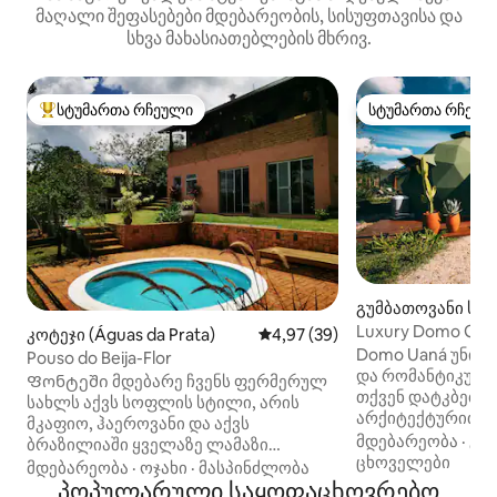
მაღალი შეფასებები მდებარეობის, სისუფთავისა და
სხვა მახასიათებლების მხრივ.
სტუმართა რჩეული
სტუმართა რჩეულ
სტუმართა რჩეული მოწინავე ვარიანტი
სტუმართა რჩეულ
გუმბათოვანი სახ
da Prata)
Luxury Domo Geod
კოტეჯი (Águas da Prata)
საშუალო შეფასებაა 5‑დან 4,9
4,97 (39)
Domo Uaná უნიკ
Pouso do Beija-Flor
და რომანტიკული
Ფონტეში მდებარე ჩვენს ფერმერულ
თქვენ დატკბები
სახლს აქვს სოფლის სტილი, არის
არქიტექტურით, 
მკაფიო, ჰაეროვანი და აქვს
აუზითა და მრგვ
მდებარეობა
·
გა
ბრაზილიაში ყველაზე ლამაზი
რომელიც ვარსკ
ცხოველები
სამზარეულო შეშის ღუმელითა და
მდებარეობა
·
ოჯახი
·
მასპინძლობა
გადაჰყურებს, სე
სამზარეულოს ყველა ნივთით! Მას
პოპულარული საყოფაცხოვრებო