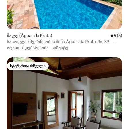
შალე (Águas da Prata)
საშუალო 
5 (5)
სასოფლო მეურნეობის მიწა Águas da Prata-ში, SP —
სრული სტრუქტურა
ოჯახი
·
მდებარეობა
·
სიზუსტე
სტუმართა რჩეული
სტუმართა რჩეული