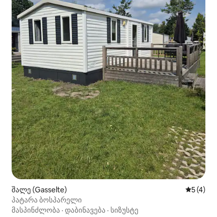
შალე (Gasselte)
საშუალო 
5 (4)
პატარა ბოსპარელი
მასპინძლობა
·
დაბინავება
·
სიზუსტე