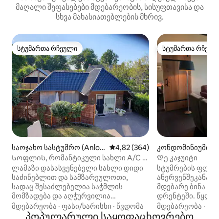
მაღალი შეფასებები მდებარეობის, სისუფთავისა და
სხვა მახასიათებლების მხრივ.
სტუმართა რჩეული
სტუმართა რჩეულ
სტუმართა რჩეული
სტუმართა რჩეულ
საოჯახო სასტუმრო (Anlo
საშუალო შეფასებაა 5‑დან 4,8
4,82 (364)
კონდომინიუმი (A
o)
chekanaal)
Სოფლის, რომანტიკული სახლი A/C ‑
Დე კაჯუიტი
სთან ერთად (Bella Fiore)
ლამაზი დასასვენებელი სახლი დიდი
სტუმრების ფლი
საძინებლით და სამზარეულოთი,
ანერვენშეკანალ
სადაც შესაძლებელია საჭმლის
მდებარე ბინა ფ
მომზადება და აღჭურვილია
დრენტეში. წყლის
გამწოვით. ასევე, აღჭურვილია
თევზჭერის ადგი
მდებარეობა
·
ფასი/ხარისხი
·
წვდომა
მდებარეობა
·
ოჯ
მაცივრით საყინულით და ღუმელით/
პოპულარული საყოფაცხოვრებო
ნავით გადასასვ