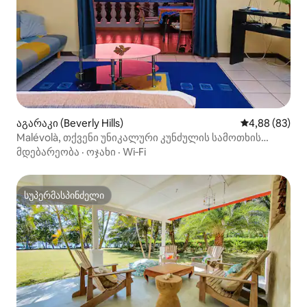
აგარაკი (Beverly Hills)
საშუალო შეფა
4,88 (83)
Malévolà, თქვენი უნიკალური კუნძულის სამოთხის
შთაბეჭდილება.
მდებარეობა
·
ოჯახი
·
Wi‑Fi
სუპერმასპინძელი
სუპერმასპინძელი