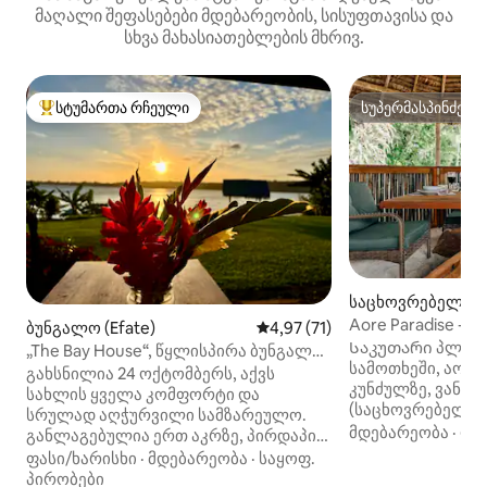
მაღალი შეფასებები მდებარეობის, სისუფთავისა და
სხვა მახასიათებლების მხრივ.
სტუმართა რჩეული
სუპერმასპინძელ
სტუმართა რჩეული მოწინავე ვარიანტი
სუპერმასპინძელ
საცხოვრებელი (
Aore Paradise -
ბუნგალო (Efate)
საშუალო შეფასებაა 5‑დან 4,
4,97 (71)
ვანუატუ
Საკუთარი პლაჟი! Დაისვენ
„The Bay House“, წყლისპირა ბუნგალო
სამოთხეში, აორე
ტეუმა-ბეიში
გახსნილია 24 ოქტომბერს, აქვს
კუნძულზე, ვანუატ
სახლის ყველა კომფორტი და
(საცხოვრებელი,
სრულად აღჭურვილი სამზარეულო.
ადგილობრივების
მდებარეობა
·
ოჯ
განლაგებულია ერთ აკრზე, პირდაპირ
ეს ლამაზი სახლი
პლაჟის პირას, და გთავაზობთ თეუმას
ფასი/ხარისხი
·
მდებარეობა
·
საყოფ.
გარემოსთან ჰა
ულამაზესი ყურის პანორამულ ხედებს.
პირობები