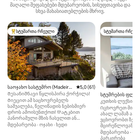
მაღალი შეფასებები მდებარეობის, სისუფთავისა და
სხვა მახასიათებლების მხრივ.
სტუმართა რჩეული
სტუმართა რჩეულ
სტუმართა რჩეული მოწინავე ვარიანტი
სტუმართა რჩეულ
საოჯახო სასტუმრო (Madeira
საშუალო შეფასებაა 5‑დან 5
5,0 (61)
Park)
Შესანიშნავი წყლისპირა ქორჭილა!
სტუმრების ფლიგ
Მიეცით ამ საცხოვრებელს
tzville)
კუთხის ლუქსი ოკ
საშუალება, წელიწადის ნებისმიერ
თანამედროვე და
Იცხოვრეთ მიწის
დროს ამოისუნთქოთ! Დატკბით
საცხოვრებელი
ახალ ლამაზ აპარ
პანორამული მზის ჩასვლით ან
ვცხოვრობთ ზემოთ
ვეშაპებით, რომლებიც კლდოვანი
მდებარეობა
·
ოჯახი
·
ხედი
მცირეწლოვანი ბა
ჰიდრომასაჟიანი აუზიდან ან მასიური
იყოს მოსალოდნ
მდებარეობა
·
ფა
ტერასებიდან დაცურავენ. Ეს
11pm. Ეს, ალბათ,
პარკირება