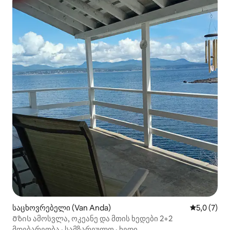
საცხოვრებელი (Van Anda)
საშუალო შ
5,0 (7)
Მზის ამოსვლა, ოკეანე და მთის ხედები 2+2
მდებარეობა
·
სამზარეულო
·
ხედი