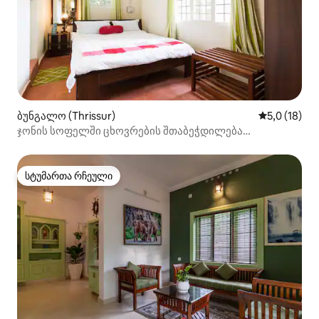
ბუნგალო (Thrissur)
საშუალო შე
5,0 (18)
ჯონის სოფელში ცხოვრების შთაბეჭდილება
კოვიდსიტიდან 1 საათის სავალზე
სტუმართა რჩეული
სტუმართა რჩეული