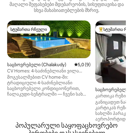
მაღალი შეფასებები მდებარეობის, სისუფთავისა და
სხვა მახასიათებლების მხრივ.
სტუმართა რჩეული
სტუმართა რჩე
სტუმართა რჩეული
სტუმართა რჩეული
საცხოვრებელი (Chalakudy)
საშუალო შეფასებაა 5‑დან 
5,0 (9)
CV Homes: 4‑საძინებლიანი ვილა
უსასრულო აუზით ჩალაკუდის ქალაქში
მოგესალმებით CV home‑ში:
ტრადიციული 4‑საძინებლიანი
საცხოვრებელი კონდიციონერით,
საცხოვრებელი (P
ჩალაკუდი‑სენტრალში — ჩვენი სახლი
ry)
კართიკა რეზიდე
მშვიდი დასვენების ადგილია,
განიცადეთ ნამ
საიდანაც მარტივად მიხვალთ
კარტიკას რეზიდე
ადგილობრივ
სახლში პარაკადა
ღირსშესანიშნაობებამდე.
აეროპორტიდან დ
(დამატებითი) უსასრულო აუზი
პოპულარული საყოფაცხოვრებო
რკინიგზის სადგუ
(26×18 ფუტი), სიღრმე 5 ფუტი, და
სავალზე. იდეალ