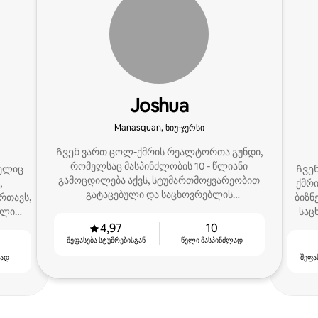
Joshua
Manasquan, ნიუ-ჯერსი
Ჩვენ ვართ ცოლ-ქმრის რეალტორთა გუნდი,
რომელსაც მასპინძლობის 10 ‑ წლიანი
ელიც
Ჩვე
გამოცდილება აქვს, სტუმართმოყვარეობით
,
ქმრი
გატაცებული და საცხოვრებლის
რთავს,
ბიზნ
პოტენციალის მაქსიმალურად
ალი
საც
გაუმჯობესებაში გეხმარებათ.
ია:
4,97
10
სავლის
შეფასება სტუმრებისგან
წელი მასპინძლად
ილია
ლად
შეფა