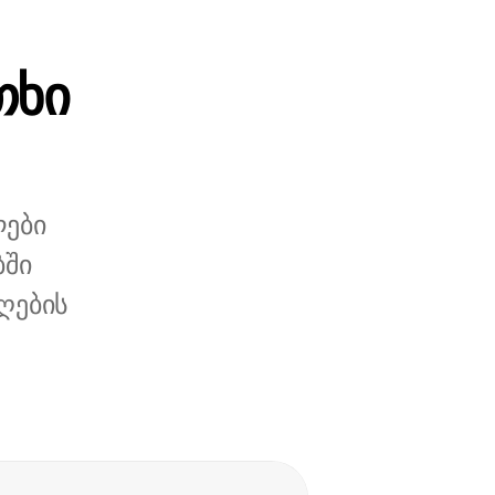
თხი
ლები
ბში
ღების