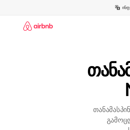
კონტენტზე
ინფ
გადასვლა
თანა
თანამასპი
გამოც