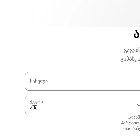
ა
გაგვი
გიპასუ
სახელი
ქვეყანა
აშშ
„დახმ
პარტნიო
თაობაზე