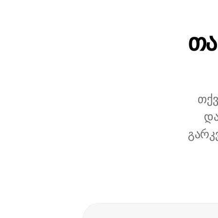
თა
თქვ
და
გარკ