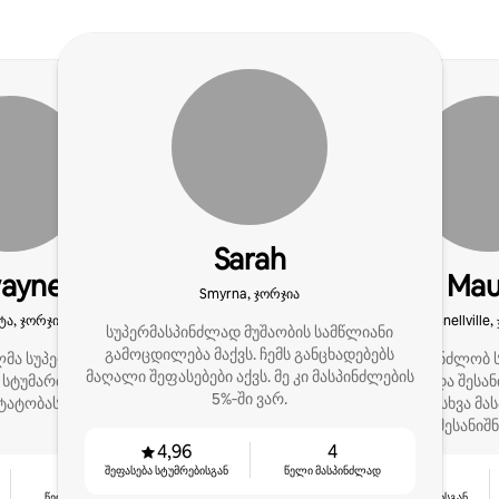
Sarah
ayne
Mau
Smyrna, ჯორჯია
ა, ჯორჯია
Snellville
სუპერმასპინძლად მუშაობის სამწლიანი
გამოცდილება მაქვს. ჩემს განცხადებებს
ა სუპერმასპინძელმა,
მე ვმასპინძლობ
მაღალი შეფასებები აქვს. მე კი მასპინძლების
 სტუმართმოყვარეობას,
ჩემს სახლში და შესა
5%‑ში ვარ.
ტატობას ვთავაზობ.
ვიღებ. ახლა კი სხვა მა
რომ მათაც შესანიშ
მიიღონ და მაქსიმ
4,96
4
შემოსავლის მიღებ
შეფასება სტუმრებისგან
წელი მასპინძლად
2
4,89
წელი მასპინძლად
შეფასება სტუმრებისგან