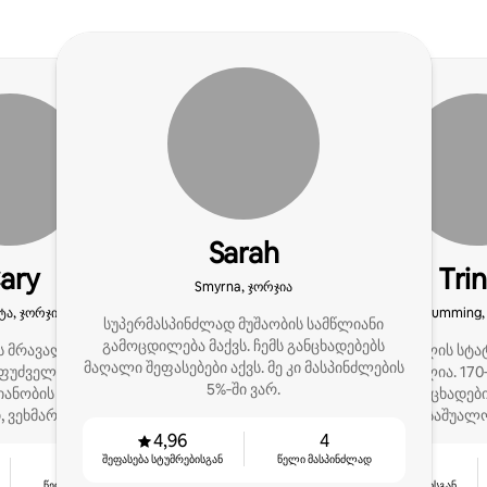
Sarah
ary
Tri
Smyrna, ჯორჯია
ა, ჯორჯია
Cumming,
სუპერმასპინძლად მუშაობის სამწლიანი
გამოცდილება მაქვს. ჩემს განცხადებებს
ს მრავალწლიანი
სუპერმასპინძლის სტატ
მაღალი შეფასებები აქვს. მე კი მასპინძლების
ფუძველზე, სტუმრებზე
მიღწევა შემიძლია. 170
5%‑ში ვარ.
მიანობის გონივრული
მიხედვით, 9 განცხადებ
 ვეხმარები ობიექტებს,
ჩემი საშუალ
 4,9‑ვარსკვლავიანი
4,98/5 ვარსკვლავია 
4,96
4
სებები.
მუდმივად 
შეფასება სტუმრებისგან
წელი მასპინძლად
2
4,94
წელი მასპინძლად
შეფასება სტუმრებისგან