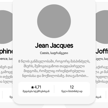
Jean Jacques
phine
Joff
Cassis, საფრანგეთი
vence, საფრანგეთი
მარსელი, ს
8 წლის განმავლობაში, როგორც მასპინძელს,
მსურს, შემოგთავაზოთ თავდაპირველი
ონურ დასაქირავებელ
Ჩემი ოთახის გაქირავ
მიდგომა, რომელიც ორიენტირებულია
 გამოცდილი ვარ და
წინ დავიწყე, ახლა კი მ
ნდობასა და მოქნილობაზე. Გთავაზობთ
ი თქვენი სტუმრების
სტუმრების გამოცდილე
მომსახურების მენეჯმენტის მომსახურებას.
ა სულიერ სიმშვიდეს
და მათი შემოსა
რუნავ.
4,71
12
შეფასება სტუმრებისგან
წელი მასპინძლად
3
4,90
წელი მასპინძლად
შეფასება სტუმრებისგან