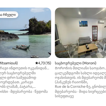
თა რჩეული
თა რჩეული
 5‑დან 4,8, 5 მიმოხილვა
itsamiouli)
საშუალო შეფასებაა 5‑დან 4,73, 15 მიმოხ
4,73 (15)
საცხოვრებელი (Moroni)
არავი ინდოეთის ოკეანიდან
Მორონის მთლიანი საოჯახო
ი.
საცხოვრებელი
ალურ საცხოვრებელში
ცალკემდგომი სახლი იდეალ
ული დრო სამუდამოდ
ოჯახისთვის. ის მდებარეობს
სოვრდებათ. კარავი
(ჰანკუნუს რაიონში,
ბს ლამაზ, პატარა,
Rue de la Corniche‑ზე, ცნობი
ნ ტყეში. Ულამაზესი
რესტორნის „L'Escale“ მახლო
ისხი
·
მდებარეობა
·
წვდომა
მდებარეობა
·
შიდა სივრცეებ
15 სმ-იანი ფეხით. Ასევე,
ვიზუალიზაციის სამედიცინო 
სისუფთავე
ათ იცურაოთ პირდაპირ Trou
გვერდით და ფერმერთა ბაზრ
ète ‑ ში ან ახლომდებარე 2
მოპირდაპირედ. ზღვისპირას,