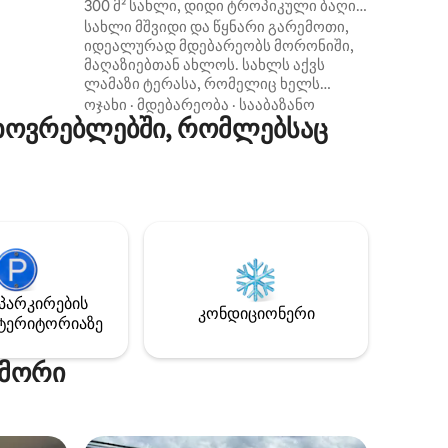
300 მ² სახლი, დიდი ტროპიკული ბაღი -
ოთი გარე
მორონი
სახლი მშვიდი და წყნარი გარემოთი,
იდეალურად მდებარეობს მორონიში,
მაღაზიებთან ახლოს. სახლს აქვს
ლამაზი ტერასა, რომელიც ხელს
ნით -
უწყობს დასვენებას. ეს საცხოვრებელი
ოჯახი
·
მდებარეობა
·
სააბაზანო
ია -
ხოვრებლებში, რომლებსაც
ნამდვილი თავშესაფარია, რომელსაც
აქვს მშვიდი ატმოსფერო და
ხილ‑მცენარეებით სავსე ლამაზი ბაღი.
ა
იდეალური ადგილი ოჯახებისთვის,
ოს
ჯგუფებისთვის ან საქმიანი
სტუმრობისთვის, რომელიც
აერთიანებს კომფორტს,
სიმშვიდესა და სტრატეგიულ
მდებარეობას. გაეცანით ჩვენ მიერ
შემოთავაზებულ აქტივობებს
პარკირების
შთაბეჭდილების გვერდზე!
კონდიციონერი
ტერიტორიაზე
ომორი