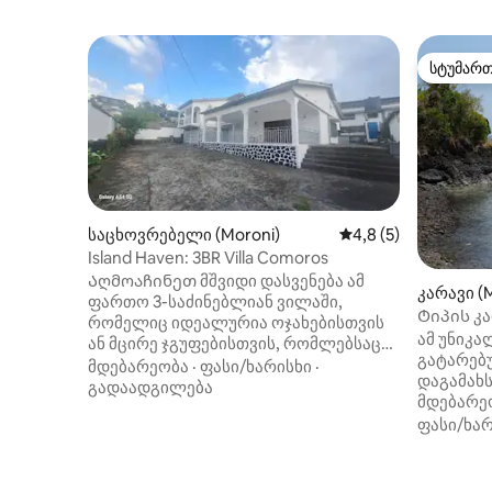
სტუმარ
სტუმარ
საცხოვრებელი (Moroni)
საშუალო შეფასებაა
4,8 (5)
Island Haven: 3BR Villa Comoros
Აღმოაჩინეთ მშვიდი დასვენება ამ
კარავი (M
ფართო 3-საძინებლიან ვილაში,
Ტიპის კ
რომელიც იდეალურია ოჯახებისთვის
20 მეტრშ
ამ უნიკ
ან მცირე ჯგუფებისთვის, რომლებსაც
გატარებ
კომორის შუაგულში დასვენება სურთ.
მდებარეობა
·
ფასი/ხარისხი
·
დაგამახ
Წარმოდგენილია ღია გეგმის დიზაინი
გადაადგილება
მდებარეო
ნათელი, ჰაეროვანი საცხოვრებელი
ჩრდილია
ფასი/ხარ
სივრცით, აღჭურვილი სამზარეულოთი
პლაჟები 
და მყუდრო სასადილო სივრცით.
შეგიძლი
Თითოეული ოთახი
du Proph
კეთილმოწყობილია კომფორტისთვის