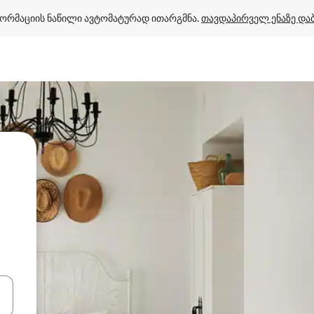
ორმაციის ნაწილი ავტომატურად ითარგმნა. 
თავდაპირველ ენაზე და
ციისთვის გამოიყენეთ კლავიშები ზემოთ/ქვემოთ მიმართული ისრებით 