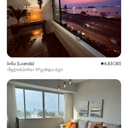
ბინა (Luanda)
საშუალო შეფა
4,63 (30)
•წყლისპირა• Ლუანდა-ბეი