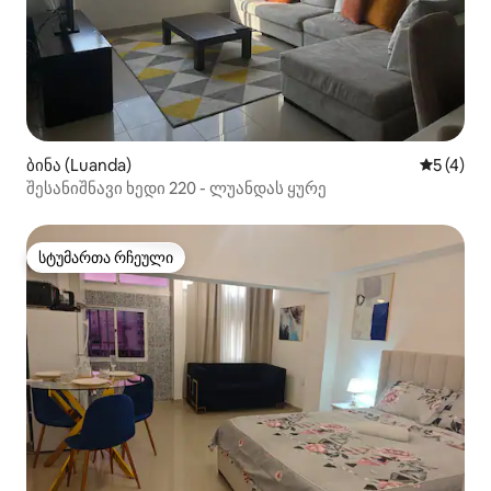
ბინა (Luanda)
საშუალო 
5 (4)
შესანიშნავი ხედი 220 - ლუანდას ყურე
სტუმართა რჩეული
სტუმართა რჩეული