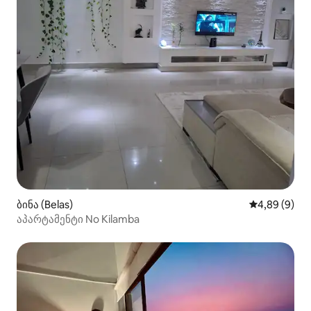
ბინა (Belas)
საშუალო შეფ
4,89 (9)
აპარტამენტი No Kilamba