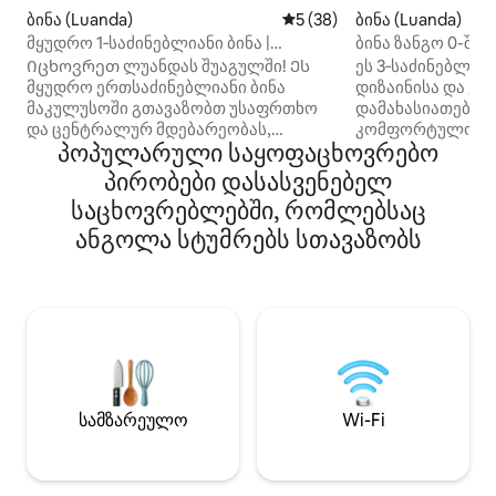
ბინა (Luanda)
საშუალო შეფასებაა 5‑დან 
5 (38)
ბინა (Luanda)
მყუდრო 1‑საძინებლიანი ბინა |
ბინა ზანგო 0-ში, V
ლუანდის ცენტრი | უსაფრთხო და
Იცხოვრეთ ლუანდას შუაგულში! Ეს
ეს 3‑საძინებლია
ცენტრალური მდებარეობა
მყუდრო ერთსაძინებლიანი ბინა
დიზაინისა და ყ
მაკულუსოში გთავაზობთ უსაფრთხო
დამახასიათებელ
და ცენტრალურ მდებარეობას,
კომფორტულობის 
პოპულარული საყოფაცხოვრებო
რომელიც იდეალურია ქალაქის
სადაც უსაფრთხო
დასათვალიერებლად.
სადღეღამისო რეჟ
პირობები დასასვენებელ
Აეროპორტიდან 8 წუთის სავალზე და
საცხოვრებელი ლ
საცხოვრებლებში, რომლებსაც
ლუანდა-ბეიდან 7 წუთის სავალზე,
აეროპორტთან ახ
რესტორნებთან, კაფეებთან და
ანგოლა სტუმრებს სთავაზობს
სრულად აღჭურვ
კულტურულ ღირსშესანიშნაობებთან
სარეცხი მანქანა,
ახლოს იქნებით. Საიმედო
ZAP — Netflix. 
სადღეღამისო წყლითა და
მდებარეობს სას
კონდიციონერით. მას აქვს ძლიერი და
მაღაზიებიდან, 
მყუდრო აივანი ახალი მცენარეებით,
სავაჭრო ცენტრებ
ეს იდეალური ადგილია
სავალზე. აეროპ
განტვირთვისთვის სამუშაო დღის ან
ორგანიზება შეს
ღირსშესანიშნაობების
მოთხოვნისამებრ
სამზარეულო
Wi-Fi
დათვალიერების შემდეგ — მარტივი,
გადასახადის სა
კომფორტული საცხოვრებელი
ლუანდას ერთ-ერთ მთავარ უბანში.