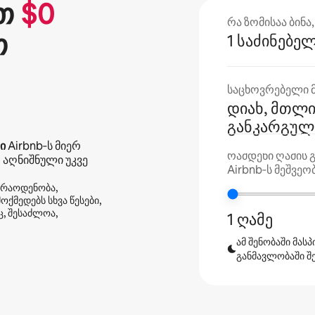
თ
$
0
რა ზომისაა ბინ
თ
1 საძინებე
საცხოვრებელი მ
დიახ, მთლი
განკარგულე
ი
Airbnb‑ს მიერ
რამდენი ღამის 
 აღნიშნული უკვე
Airbnb‑ს მეშვეო
 რაოდენობა,
ქმედებს სხვა წესები,
, შესაძლოა,
1 ღამე
ამ შენობაში მას
განმავლობაში შ