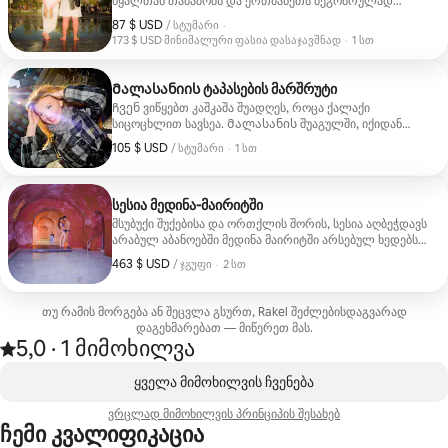
წყალთან თამაშობს და ერთმანეთს მეგობრულად
უყურებს. სიცილი და ანარეკლები სპონტანურ ფოტოებს
87 $ USD
87 $ USD, სტუმარზე
,
/ სტუმარი
·
ქმნის.
173 $ USD მინიმალური ფასია დასაჯავშნად
·
1 სთ
173 $ USD მინიმალური ფასია დასაჯავშნად
Მალასანიის ტაპასების მარშრუტი
Ჩვენ ვიწყებთ კაშკაშა შუადღეს, როცა ქალაქი
სიცოცხლით სავსეა. Მალასანის შუაგულში, იქიდან
მოვდივართ მოკირწყლულ ქუჩებში, სადაც მომხიბლავი
105 $ USD
105 $ USD, სტუმარზე
,
/ სტუმარი
·
1 სთ
ბარები გელით. Თითოეულ გაჩერებაზე უკვდავყოფ
სპონტანურ მომენტებს: ღიმილი კლასიკურ ბარში
ხრაშუნა კროკეტას გასინჯვისას, ვერმუტამდე
სიურპრიზი, რომელსაც ფორთოხლის ნაჭრით
სესია მედინა-მაირიტში
მიირთმევდნენ, სიამოვნების ჟესტი იბერიულ ლორთან
მსუბუქი შუქებისა და ორთქლის შორის, სესია აღბეჭდავს
ერთად ტოსტერის პირველი ნაკბენის შემდეგ. 20
არაბულ აბანოებში მედინა მაირიტში არსებულ ხედებსა
ციფრული ფოტოს მიწოდება.
და ჟესტებს. წყალში ანარეკლები, ჩრდილებისა და
463 $ USD
463 $ USD, ჯგუფზე
,
/ ჯგუფი
·
2 სთ
ტექსტურების კონტრასტები ქმნის ინტიმურ და მისტიკით
სავსე სურათებს. ფოტოსესია მოიცავს შესვლას და
აბანოების გამოყენებას ფოტოს გადაღების შემდეგ.
თუ რამის მორგება ან შეცვლა გსურთ, Rakel შეძლებისდაგვარად
დაგეხმარებათ — მიწერეთ მას.
5,0
·
1 მიმოხილვა
შეფასებაა 5‑დან 5,0 ვარსკვლავი, 1 მიმოხილვის შედეგად
,
ნაჩვენებია 0‑დან 0 ერთეული
ყველა მიმოხილვის ჩვენება
ვრცლად მიმოხილვის პრინციპის შესახებ
ჩემი კვალიფიკაცია