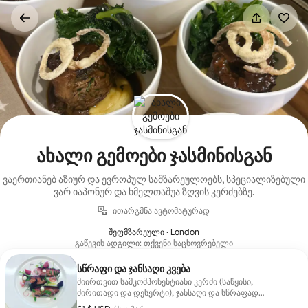
კონტენტზე
გადასვლა
ახალი გემოები ჯასმინისგან
ვაერთიანებ აზიურ და ევროპულ სამზარეულოებს, სპეციალიზებული
ვარ იაპონურ და ხმელთაშუა ზღვის კერძებზე.
ითარგმნა ავტომატურად
შეფმზარეული · London
გაწევის ადგილი: თქვენი საცხოვრებელი
სწრაფი და ჯანსაღი კვება
მიირთვით სამკომპონენტიანი კერძი (საწყისი,
ძირითადი და დესერტი), ჯანსაღი და სწრაფად
მოსამზადებელი ვარიანტების არჩევით.