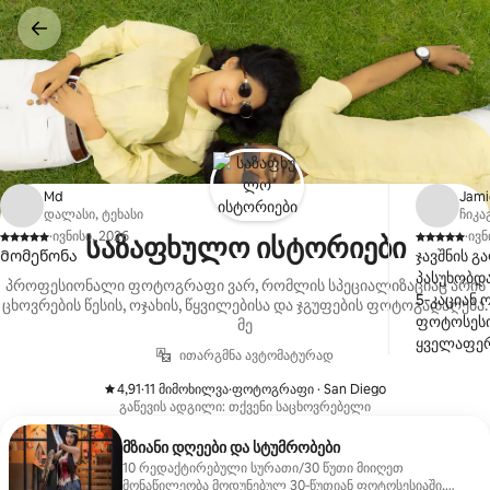
კონტენტზე
გადასვლა
Md
Jami
დალასი, ტეხასი
ჩიკა
·
ივნისი, 2026
·
ივნ
საზაფხულო ისტორიები
,
,
Მომეწონა
ჯავშნის 
პასუხობდ
პროფესიონალი ფოტოგრაფი ვარ, რომლის სპეციალიზაციაც არის
5‑კაციან 
ცხოვრების წესის, ოჯახის, წყვილებისა და ჯგუფების ფოტოგადაღება.
ფოტოსესი
მე
ყველაფერი
ითარგმნა ავტომატურად
ის ჩემს მ
პროცესში. ის ძალიან კარგად მუშაობდა ჩე
4,91
·
11 მიმოხილვა
·
ფოტოგრაფი · San Diego
,
,
გაწევის ადგილი: თქვენი საცხოვრებელი
პატარა ბა
თამაშად აქცევდა. ჩემს ქმ
მზიანი დღეები და სტუმრობები
ასეთი რამ
10 რედაქტირებული სურათი/30 წუთი მიიღეთ
მოეწონა. ჩვენი სურათები მშვენიერი გამოვიდა.
მონაწილეობა მოდუნებულ 30‑წუთიან ფოტოსესიაში,