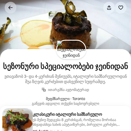
კონტენტზე
გადასვლა
სეზონური სპეციალობები ჯეინიდან
ვთავაზობ 3‑ და 4‑კერძიან მენიუებს, იტალიური სამზარეულოდან
შუა ზღვის კერძებით დახვეწილ სუფრამდე.
ითარგმნა ავტომატურად
შეფმზარეული · Toronto
გაწევის ადგილი: თქვენი საცხოვრებელი
კლასიკური იტალიური სამზარეულო
ეს მენიუ შედგება 8 კერძისგან, რომელთა შორისაა
სხვადასხვა სახის აპეტაიზერები, პირველი კერძები,
ძირითადი კერძები და დესერტები.