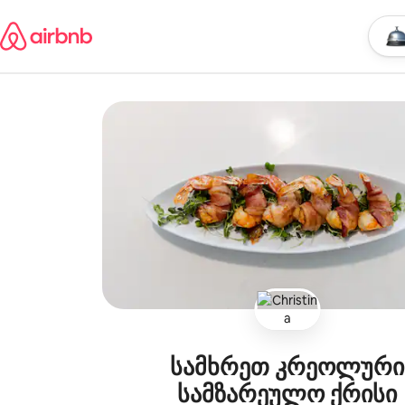
კონტენტზე
გადასვლა
დაიწყ
მდება
სამხრეთ კრეოლური
სამზარეულო ქრისი