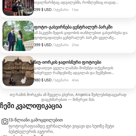
თვალწარმტაც ადგილებში, რომლებსაც თავად
აირჩევთ.
299 $ USD
299 $ USD, სტუმარზე
,
/ სტუმარი
·
1 სთ
ფოტო‑გასეირნება ცენტრალურ პარკში
ამ პაკეტში შედის გიდობის თანხლებით გასეირნება და
ფოტოგადაღება ცენტრალურ პარკში ყველაზე
საკულტო ადგილებში.
399 $ USD
399 $ USD, სტუმარზე
,
/ სტუმარი
·
2 სთ
ნიუ‑იორკის ჯადოსნური ფოტოები
გადაიღეთ ყველა ლამაზი მომენტი თქვენთვის
სასურველ რამდენიმე ადგილას და შექმენით
სამახსოვრო მოგონებები.
980 $ USD
980 $ USD, სტუმარზე
,
/ სტუმარი
·
4 სთ
თუ რამის მორგება ან შეცვლა გსურთ, Angelica შეძლებისდაგვარად
დაგეხმარებათ — მიწერეთ მას.
ჩემი კვალიფიკაცია
13‑წლიანი გამოცდილებით
ფოტოგრაფიამდე ჟურნალისტი ვიყავი და ხუთზე მეტი
ბესტსელერის ავტორი.