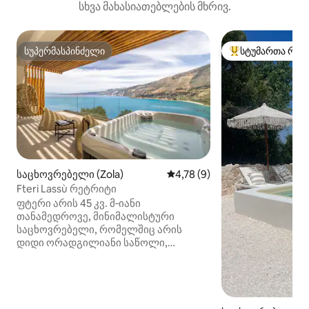
სხვა მახასიათებლების მხრივ.
სუპერმასპინძელი
სტუმართა რჩე
სუპერმასპინძელი
სტუმართა რჩეული
საცხოვრებელი (Zola)
საშუალო შეფასებაა 5‑დან 4
4,78 (9)
Fteri Lassù რეტრიტი
ფტერი არის 45 კვ. მ‑იანი
თანამედროვე, მინიმალისტური
საცხოვრებელი, რომელშიც არის
დიდი ორადგილიანი საწოლი,
ლუქს‑კლასის დიზაინერული ავეჯი და
განათება, უნიკალური სააბაზანო
ზღვის ხედით, ასევე, სხვადასხვა
საყოფაცხოვრებო პირობა.
შთამბეჭდავ 5,5‑მეტრიან ვერანდაზე,