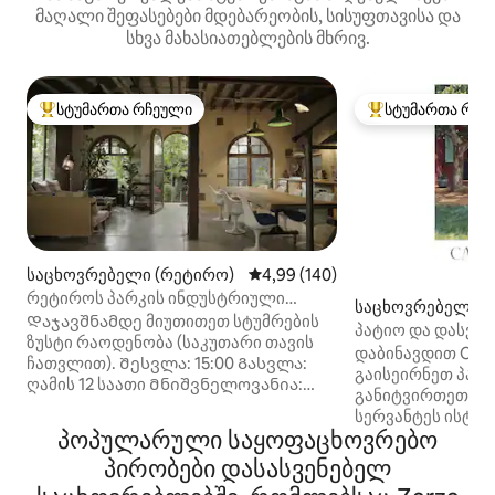
მაღალი შეფასებები მდებარეობის, სისუფთავისა და
სხვა მახასიათებლების მხრივ.
სტუმართა რჩეული
სტუმართა რჩე
სტუმართა რჩეული მოწინავე ვარიანტი
სტუმართა რჩეული
საცხოვრებელი (რეტირო)
საშუალო შეფასებაა 5‑დან 4,9
4,99 (140)
რეტიროს პარკის ინდუსტრიული
საცხოვრებელი (Es
სახლი
Დაჯავშნამდე მიუთითეთ სტუმრების
პატიო და დასვენე
ზუსტი რაოდენობა (საკუთარი თავის
იდეალურია ოჯახ
დაბინავდით Casa 
ჩათვლით). Შესვლა: 15:00 Გასვლა:
გაისეირნეთ პატ
ღამის 12 საათი Მნიშვნელოვანია:
განიტვირთეთ ესკ
Წვეულებების გამართვა
სერვანტეს ისტო
აკრძალულია. Სრულიად
პოპულარული საყოფაცხოვრებო
Იდეალური დასვე
აკრძალულია ფოტოგადაღება,
მეგობრებისთვის.
პირობები დასასვენებელ
ფილმების, სარეკლამო რგოლების,
მიირთვით ადგი
YOUTUBE არხების, ვლოგების და ა.შ.