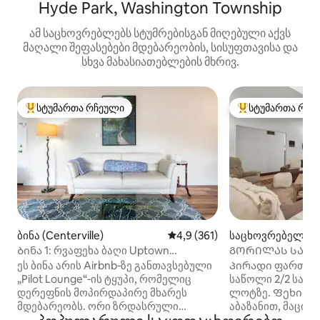
Hyde Park, Washington Township
ამ საცხოვრებლებს სტუმრებისგან მიღებული აქვს
მაღალი შეფასებები მდებარეობის, სისუფთავისა და
სხვა მახასიათებლების მხრივ.
სტუმართა რჩეული
სტუმართა რჩე
სტუმართა რჩეული მოწინავე ვარიანტი
სტუმართა რჩეული
ბინა (Centerville)
საშუალო შეფასებაა 5‑დან 4,
4,9 (361)
საცხოვრებელი (K
Ბინა 1: რვაფეხა ბაღი Uptown
ᲒᲝᲠᲘᲚᲐᲡ ᲡᲐᲮ
Centerville-ში
ეს ბინა არის Airbnb‑ზე განთავსებული
Პირადი ფართო 
„Pilot Lounge“‑ის ტყუპი, რომელიც
საწოლი 2/2 სააბ
დერეფნის მოპირდაპირე მხარეს
ლოტზე. Ფეხით 
მდებარეობს. ორი ზრდასრული
აბაზანით, მაცივ
სტუმარი შეძლებს 152×203 სმ ზომის
წერტილით. Სრულად აღჭურვილი