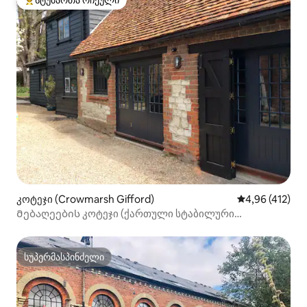
სტუმართა რჩეული
სტუმართა რჩეული მოწინავე ვარიანტი
კოტეჯი (Crowmarsh Gifford)
საშუალო შეფა
4,96 (412)
Მებაღეების კოტეჯი (ქართული სტაბილური
გადაკეთება)
სუპერმასპინძელი
სუპერმასპინძელი