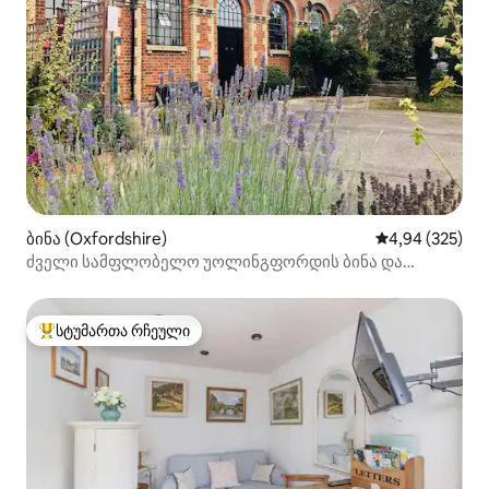
ბინა (Oxfordshire)
საშუალო შეფას
4,94 (325)
ძველი სამფლობელო უოლინგფორდის ბინა და
პარკინგი
სტუმართა რჩეული
სტუმართა რჩეული მოწინავე ვარიანტი