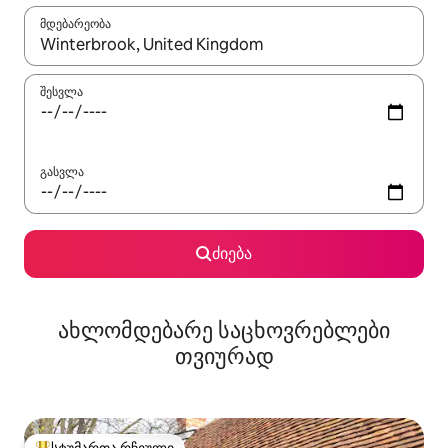
მდებარეობა
როცა შედეგები ხელმისაწვდომი გახდება, ნავიგაციისთვის გამ
შესვლა
გასვლა
ძიება
ახლომდებარე საცხოვრებლები
თვიურად