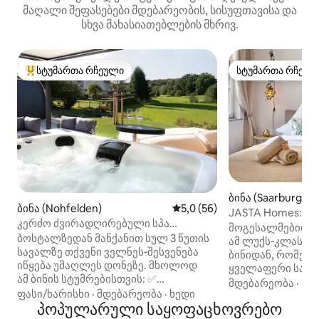
მაღალი შეფასებები მდებარეობის, სისუფთავისა და
სხვა მახასიათებლების მხრივ.
სტუმართა რჩეული
სტუმართა რჩეულ
სტუმართა რჩეული მოწინავე ვარიანტი
სტუმართა რჩეულ
ბინა (Saarburg)
ბინა (Nohfelden)
საშუალო შეფასებაა 5‑დან 5
5,0 (56)
JASTA Homes: მყ
კერძო ძვირადღირებული სპა
პარკინგი, ძველი
მოგესალმებით J
Bostalsee საუნითა და ჰიდრომასაჟით
ბოსტალზედან მანქანით სულ 3 წუთის
ამ ლუქს‑კლასის
სავალზე თქვენი ველნეს‑შესვენება
ბინიდან, რომელ
იწყება უმაღლეს დონეზე. მხოლოდ
ყველაფერი საოც
ამ ბინის სტუმრებისთვის: ✅
გრძელვადიანი ს
მდებარეობა
·
სიზ
Ჰიდრომასაჟიანი აუზი - წინასწარ
ფასი/ხარისხი
·
მდებარეობა
·
ხედი
საშუალებად, ზაა
გაცხელებული და დაფარული ✅ გარე
პოპულარული საყოფაცხოვრებო
180‑სმ‑იანი საწ