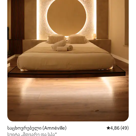
საცხოვრებელი (Amnéville)
საშუალო შეფა
4,86 (49)
სუიტა „მთვარე და სპა“