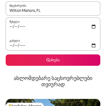
მდებარეობა
როცა შედეგები ხელმისაწვდომი გახდება, ნავიგაციისთვის გამ
შესვლა
გასვლა
ძიება
ახლომდებარე საცხოვრებლები
თვიურად