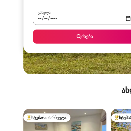
გასვლა
ძიება
ახ
სტუმართა რჩეული
სტუმა
სტუმართა რჩეული მოწინავე ვარიანტი
სტუმართ