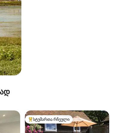
რად
სტუმართა რჩეული
არიანტი
სტუმართა რჩეული მოწინავე ვარიანტი