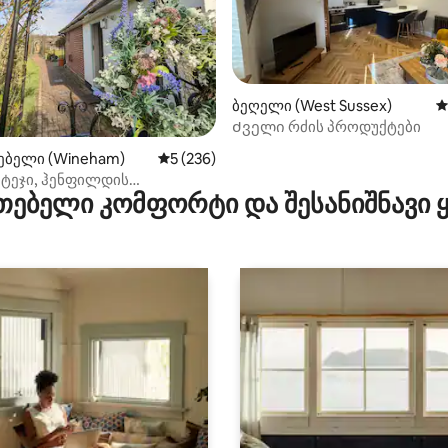
ბეღელი (West Sussex)
ს
Ძველი რძის პროდუქტები
დან 4,92, 184 მიმოხილვა
ებელი (Wineham)
საშუალო შეფასებაა 5‑დან 5, 236 მიმოხ
5 (236)
ოტეჯი, ჰენფილდის
თებელი კომფორტი და შესანიშნავი
ლად