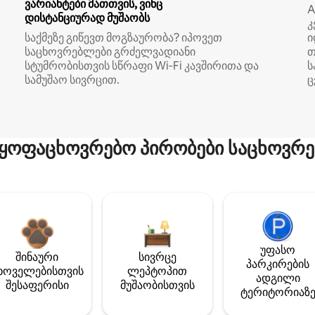
ვარიანტები მათთვის, ვინც
A
დისტანციურად მუშაობს
კ
საქმეზე გიწევთ მოგზაურობა? იპოვეთ
ი
საცხოვრებლები გრძელვადიანი
თ
სტუმრობისთვის სწრაფი Wi‑Fi კავშირითა და
ს
სამუშაო სივრცით.
ც
ყოფაცხოვრებო პირობები საცხოვრე
უფასო
შინაური
სივრცე
პარკირების
ხოველებისთვის
ლეპტოპით
ადგილი
შესაფერისი
მუშაობისთვის
ტერიტორიაზ