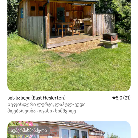
ხის სახლი (East Heslerton)
საშუალო შე
5,0 (21)
Ხეფისფერი ლურჯი, ლაჰტლ-ვუდი
მდებარეობა
·
ოჯახი
·
სიმშვიდე
სუპერმასპინძელი
სუპერმასპინძელი