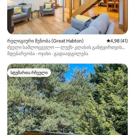
რელიგიური შენობა (Great Habton)
საშუალო შეფ
4,98 (41)
ძველი სამლოცველო — ლუქს-კლასის განტვირთვის
ადგილი
მდებარეობა
·
ოჯახი
·
გადაადგილება
სტუმართა რჩეული
სტუმართა რჩეული