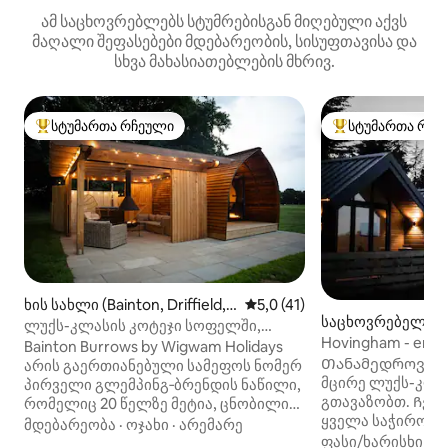
ამ საცხოვრებლებს სტუმრებისგან მიღებული აქვს
მაღალი შეფასებები მდებარეობის, სისუფთავისა და
სხვა მახასიათებლების მხრივ.
სტუმართა რჩეული
სტუმართა რჩე
სტუმართა რჩეული მოწინავე ვარიანტი
სტუმართა რჩეული
ხის სახლი (Bainton, Driffield, E
საშუალო შეფასებაა 5‑დან 5
5,0 (41)
საცხოვრებელი (
ast Yorkshire)
ლუქს-კლასის კოტეჯი სოფელში,
Hovingham - en-su
ჰიდრომასაჟიანი აუზით
Bainton Burrows by Wigwam Holidays
views
Თანამედროვე დ
არის გაერთიანებული სამეფოს ნომერ
მცირე ლუქს-კლა
პირველი გლემპინგ‑ბრენდის ნაწილი,
გთავაზობთ. Ჩვენ
რომელიც 20 წელზე მეტია, ცნობილია
ყველა საჭიროება
„შესანიშნავი დასვენებით ბუნებაში“.
მდებარეობა
·
ოჯახი
·
არემარე
დასვენება ორი ა
ფასი/ხარისხი
·
ო
ჩვენი ხის სახლები მდებარეობს მშვიდ