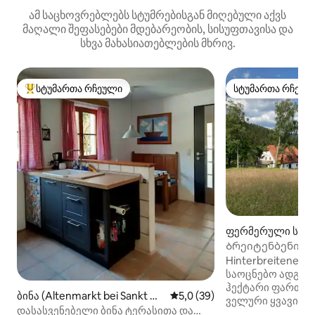
ამ საცხოვრებლებს სტუმრებისგან მიღებული აქვს
მაღალი შეფასებები მდებარეობის, სისუფთავისა და
სხვა მახასიათებლების მხრივ.
სტუმართა რჩეული
სტუმართა რჩეულ
სტუმართა რჩეული მოწინავე ვარიანტი
სტუმართა რჩეულ
ფერმერული საც
ი (Lunz am See)
Ბრეიტენბენის შ
ბუნება, ტბა და 
Hinterbreiteneb
საოცნებო ადგილა
ჰექტარი ფართო
ბინა (Altenmarkt bei Sankt Ga
საშუალო შეფასებაა 5‑დან 5
5,0 (39)
ველური ყვავილე
llen)
დასასვენებელი ბინა ტერასითა და
იშვიათი მცენარე