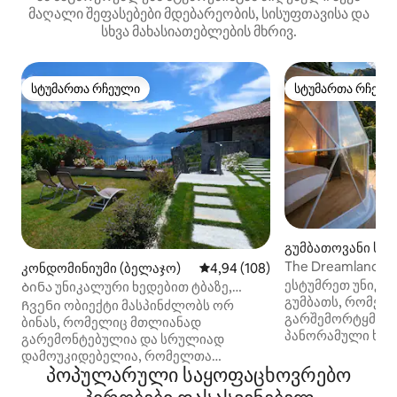
მაღალი შეფასებები მდებარეობის, სისუფთავისა და
სხვა მახასიათებლების მხრივ.
სტუმართა რჩეული
სტუმართა რჩეულ
სტუმართა რჩეული
სტუმართა რჩეულ
გუმბათოვანი სახ
e)
The Dreamland Bub
კონდომინიუმი (ბელაჯო)
საშუალო შეფასებაა 5‑დან 4,9
4,94 (108)
კომოს ტბა
ესტუმრეთ უნიკა
Ბინა უნიკალური ხედებით ტბაზე,
გუმბათს, რომელ
ბაღით, პარკინგით
Ჩვენი ობიექტი მასპინძლობს ორ
გარშემორტყმულ
ბინას, რომელიც მთლიანად
პანორამული ხედი
გარემონტებულია და სრულიად
ტრემეცოსგან სუ
დამოუკიდებელია, რომელთა
სავალზე. Dreaml
პოპულარული საყოფაცხოვრებო
დაქირავებაც შესაძლებელია
გთავაზობთ კომფ
ინდივიდუალურად ან