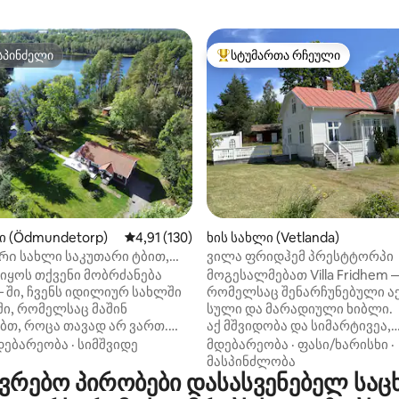
სპინძელი
სტუმართა რჩეული
სპინძელი
სტუმართა რჩეული მოწინავე ვ
 5‑დან 5,0, 3 მიმოხილვა
ი (Ödmundetorp)
საშუალო შეფასებაა 5‑დან 4,91, 130 მიმოხ
4,91 (130)
ხის სახლი (Vetlanda)
ი სახლი საკუთარი ტბით,
ვილა ფრიდჰემ პრესტტორპი
გემით, თევზჭერით,
იყოს თქვენი მობრძანება
მოგესალმებათ Villa Fridhem 
რებით სრიალით
 ‑ ში, ჩვენს იდილიურ სახლში
რომელსაც შენარჩუნებული ა
 ში, რომელსაც მაშინ
სული და მარადიული ხიბლი.
ბთ, როცა თავად არ ვართ.
აქ მშვიდობა და სიმარტივეა,
დებარეობს ტყეში და
გარშემორტყმულია მცენარეე
დებარეობა
·
სიმშვიდე
მდებარეობა
·
ფასი/ხარისხი
·
 ტყის ტბასთან, ჭავლით,
სიმშვიდით. სამშვენიერო ბაღ
მასპინძლობა
რებო პირობები დასასვენებელ საც
 და გემით. Პოპულარული
გიწვევთ დასასვენებლად, ხის
 სანაპირო სულ რაღაც 1 კმ-ის
ღუმელი კი სითბოს გაგიჩენთ