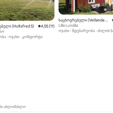
საცხოვრებელი (Vetlanda S
O)
Lilla Lundås
დან 4,88, 190 მიმოხილვა
ბელი (Hultsfred S)
საშუალო შეფასებაა 5‑დან 4,55, 11 მიმოხ
4,55 (11)
ოჯახი
·
მდებარეობა
·
ძილის ხ
ბო
ობა
·
ოჯახი
·
კომფორტი
ები ახლომახლო