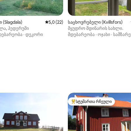
 (Slagdala)
საშუალო შეფასებაა 5‑დან 5,0, 22 მიმოხ
5,0 (22)
საცხოვრებელი (Kvillsfors)
ა, ჰედერუმი
მყუდრო მდინარის სახლი.
დებარეობა
·
დეკორი
მდებარეობა
·
ოჯახი
·
სამზარ
5‑დან 5,0, 39 მიმოხილვა
სტუმართა რჩეული
სტუმართა რჩეული მოწინავე ვ