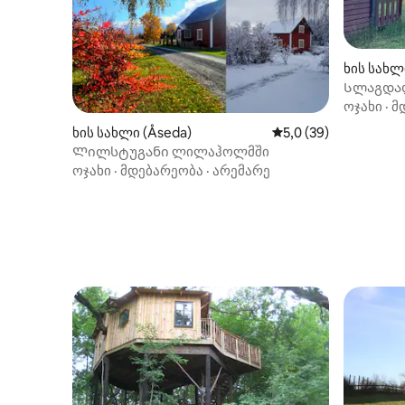
ხის სახლი
Სლაგდალ
ოჯახი
·
მ
ხის სახლი (Åseda)
საშუალო შეფასებაა 
5,0 (39)
Ლილსტუგანი ლილაჰოლმში
ოჯახი
·
მდებარეობა
·
არემარე