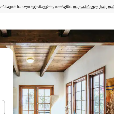
ორმაციის ნაწილი ავტომატურად ითარგმნა. 
თავდაპირველ ენაზე და
ციისთვის გამოიყენეთ კლავიშები ზემოთ/ქვემოთ მიმართული ისრებით 