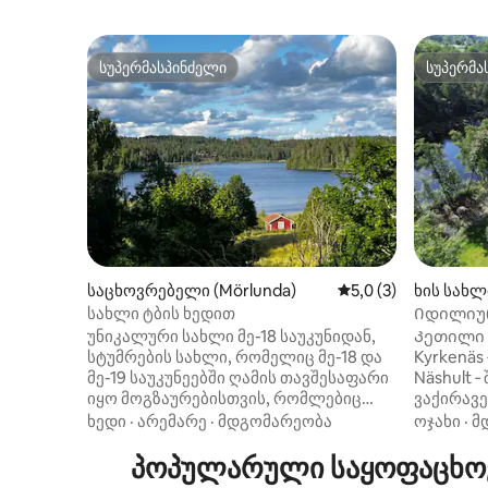
სუპერმასპინძელი
სუპერმა
სუპერმასპინძელი
სუპერმა
საცხოვრებელი (Mörlunda)
საშუალო შეფასებაა
5,0 (3)
ხის სახლ
სახლი ტბის ხედით
Იდილიურ
საუნით, 
უნიკალური სახლი მე-18 საუკუნიდან,
Კეთილი 
თხილამუ
სტუმრების სახლი, რომელიც მე-18 და
Kyrkenäs
მე-19 საუკუნეებში ღამის თავშესაფარი
Näshult ‑
იყო მოგზაურებისთვის, რომლებიც
ვაქირავე
ცხენით და ეტლით მოგზაურობდნენ
Სახლი მ
ხედი
·
არემარე
·
მდგომარეობა
ოჯახი
·
მ
სკანესა და სტოკჰოლმს შორის. სახლი
პირდაპირ
გარემონტებულია ძველ სტილში, აქვს
პოპულარული საყოფაცხოვ
საუნითა
ახალი სამზარეულო და სააბაზანო და
ქვიშიანი