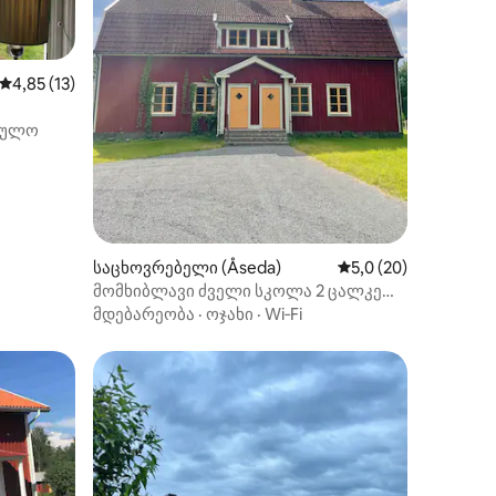
ილვა
საშუალო შეფასებაა 5‑დან 4,85, 13 მიმოხილვა
4,85 (13)
ეულო
საცხოვრებელი (Åseda)
საშუალო შეფასებაა
5,0 (20)
მომხიბლავი ძველი სკოლა 2 ცალკე
ბინით
მდებარეობა
·
ოჯახი
·
Wi‑Fi
არიანტი