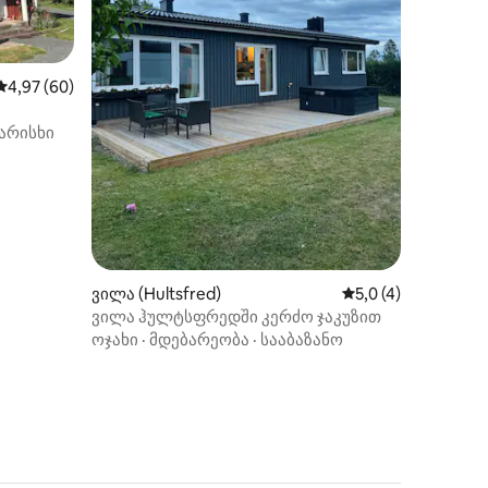
საშუალო შეფასებაა 5‑დან 4,97, 60 მიმოხილვა
4,97 (60)
ილვა
არისხი
ვილა (Hultsfred)
საშუალო შეფასება
5,0 (4)
ვილა ჰულტსფრედში კერძო ჯაკუზით
ოჯახი
·
მდებარეობა
·
სააბაზანო