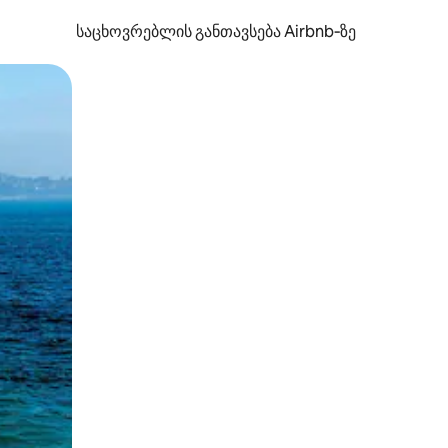
საცხოვრებლის განთავსება Airbnb‑ზე
ან შეხებისა თუ თითის გასმის ჟესტები.