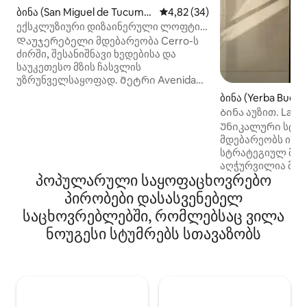
ბინა (San Miguel de Tucumá
საშუალო შეფასებაა 5‑დან 4,
4,82 (34)
n)
ექსკლუზიური დიზაინერული ლოფტი
ქალაქის ხედებით
Დაუჯერებელი მდებარეობა Cerro-ს
ძირში, შესანიშნავი ხედებისა და
საუკეთესო მზის ჩასვლის
უზრუნველსაყოფად. Მეტრი Avenida
Aconquija, ძალიან კარგად
ბინა (Yerba Buena
დაკავშირებული და ადვილად
Ბინა აუზით. La Ro
ხელმისაწვდომი, როგორც მათთვის,
Უნიკალური სტილ
ვინც მოდის ტურიზმის და ბიზნესის.
მდებარეობს იერბ
Საცხოვრებლის თითოეული
სტრატეგიულ მხა
ელემენტი შექმნილია დასასვენებელი
აღჭურვილია მაღ
და მშვიდი სივრცის შესაქმნელად,
პოპულარული საყოფაცხოვრებო
ავეჯითა და აქსე
იდეალური დიზაინით წერისთვის,
შექმნილია თქვე
პირობები დასასვენებელ
კითხვისთვის, მედიტაციისთვის,
Ის მდებარეობს 
საჭმლის მოსამზადებლად და,
საცხოვრებლებში, რომლებსაც ვილა
კომპლექსში, რომ
უპირველეს ყოვლისა, კავშირის
ნოუგესი სტუმრებს სთავაზობს
იდეალურია დასვ
გაწყვეტისთვის. Ამ ადგილას
სიამოვნებისთვის.
მნიშვნელოვან როლს თამაშობს
აქვს საკუთარი 
როგორც ბუნებრივი, ისე ხელოვნური
დამატებითი კომ
განათება.
Იდეალურია მათთ
განსაკუთრებულ